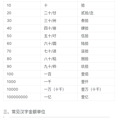
10
十
拾
20
二十/廿
贰拾/念
30
三十/卅
叁拾
40
四十/卌
肆拾
50
五十/圩
伍拾
60
六十/圆
陆拾
70
七十/进
柒拾
80
八十/枯
捌拾
90
九十/枠
玖拾
100
一百
壹佰
1000
一千
壹仟
10000
一万（十千）
壹万（十千）
100000000
一亿
壹亿
三、常见汉字金额单位