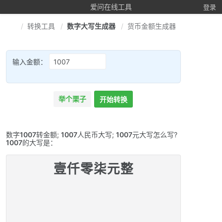
爱问在线工具
登录
转换工具
数字大写生成器
货币金额生成器
输入金额：
举个栗子
开始转换
数字
1007
转金额;
1007
人民币大写;
1007
元大写怎么写?
1007
的大写是：
壹仟零柒元整