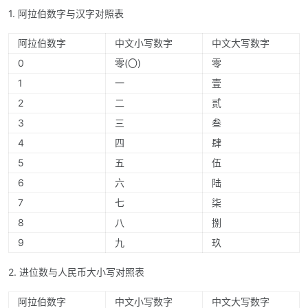
1. 阿拉伯数字与汉字对照表
阿拉伯数字
中文小写数字
中文大写数字
0
零(〇)
零
1
一
壹
2
二
贰
3
三
叁
4
四
肆
5
五
伍
6
六
陆
7
七
柒
8
八
捌
9
九
玖
2. 进位数与人民币大小写对照表
阿拉伯数字
中文小写数字
中文大写数字