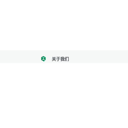
关于我们
tencent
我们努力把每一个工具做成批量处理的产品
让每个人和组织都能轻松使用