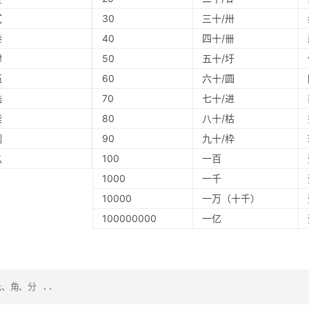
贰
30
三十/卅
叁
40
四十/卌
肆
50
五十/圩
伍
60
六十/圆
陆
70
七十/进
柒
80
八十/枯
捌
90
九十/枠
玖
100
一百
1000
一千
10000
一万（十千）
100000000
一亿
、角、分 ..