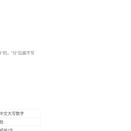
分”的，“分”后面不写
中文大写数字
拾
贰拾/念