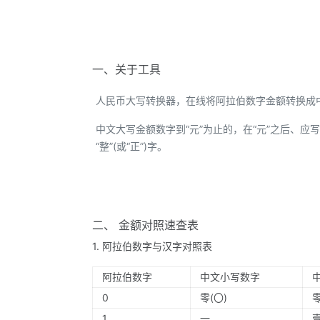
一、关于工具
人民币大写转换器，在线将阿拉伯数字金额转换成
中文大写金额数字到“元”为止的，在“元”之后、应写“整
“整”(或“正”)字。
二、 金额对照速查表
1. 阿拉伯数字与汉字对照表
阿拉伯数字
中文小写数字
0
零(〇)
1
一