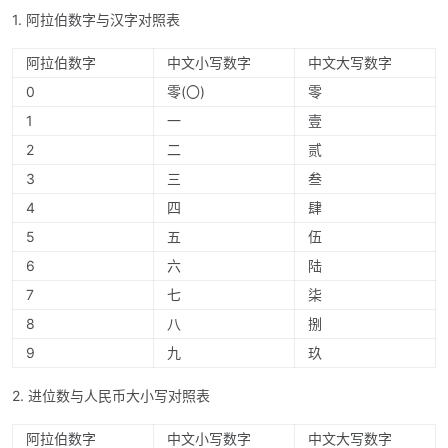
1. 阿拉伯数字与汉字对照表
阿拉伯数字
中文小写数字
中文大写数字
0
零(〇)
零
1
一
壹
2
二
贰
3
三
叁
4
四
肆
5
五
伍
6
六
陆
7
七
柒
8
八
捌
9
九
玖
2. 进位数与人民币大小写对照表
阿拉伯数字
中文小写数字
中文大写数字