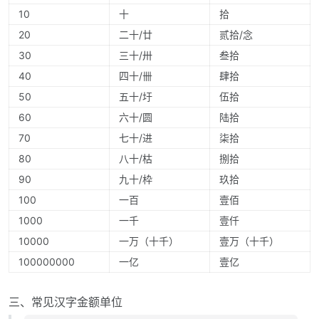
10
十
拾
20
二十/廿
贰拾/念
30
三十/卅
叁拾
40
四十/卌
肆拾
50
五十/圩
伍拾
60
六十/圆
陆拾
70
七十/进
柒拾
80
八十/枯
捌拾
90
九十/枠
玖拾
100
一百
壹佰
1000
一千
壹仟
10000
一万（十千）
壹万（十千）
100000000
一亿
壹亿
三、常见汉字金额单位