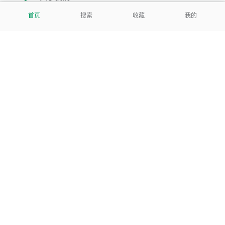
首页
搜索
收藏
我的
我们努力把每一个工具做成批量处理的产品
让每个人和组织都能轻松使用
服务号
公司
关于本站
反馈建议
数据处理及免责申明