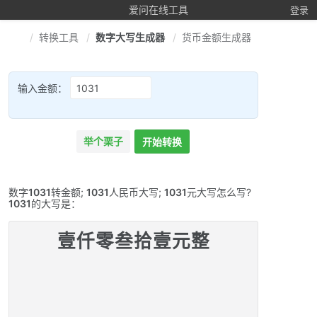
爱问在线工具
登录
转换工具
数字大写生成器
货币金额生成器
输入金额：
举个栗子
开始转换
数字
1031
转金额;
1031
人民币大写;
1031
元大写怎么写?
1031
的大写是：
壹仟零叁拾壹元整