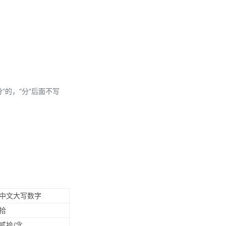
分”的，“分”后面不写
中文大写数字
拾
贰拾/念