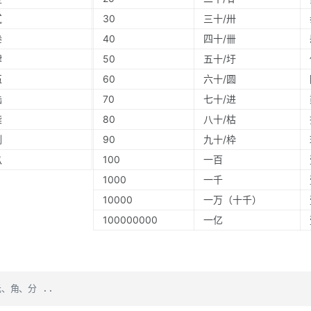
贰
30
三十/卅
叁
40
四十/卌
肆
50
五十/圩
伍
60
六十/圆
陆
70
七十/进
柒
80
八十/枯
捌
90
九十/枠
玖
100
一百
1000
一千
10000
一万（十千）
100000000
一亿
、角、分 ..