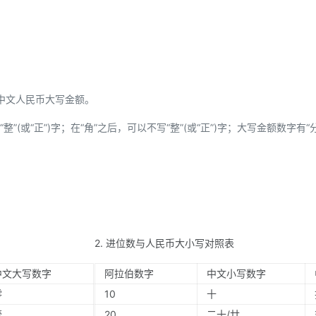
中文人民币大写金额。
”(或“正”)字；在“角”之后，可以不写“整”(或“正”)字；大写金额数字有“
2. 进位数与人民币大小写对照表
中文大写数字
阿拉伯数字
中文小写数字
零
10
十
壹
20
二十/廿