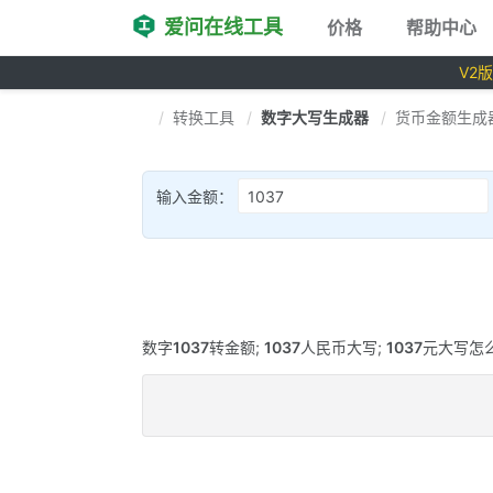
爱问在线工具
价格
帮助中心
V2
转换工具
数字大写生成器
货币金额生成
输入金额：
数字
1037
转金额;
1037
人民币大写;
1037
元大写怎