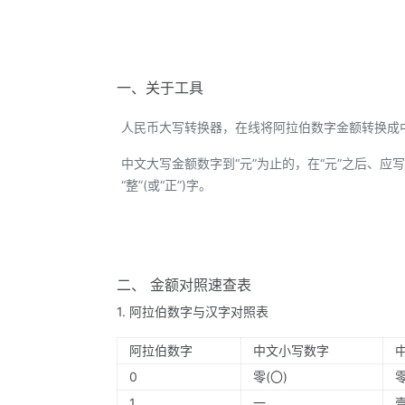
一、关于工具
人民币大写转换器，在线将阿拉伯数字金额转换成
中文大写金额数字到“元”为止的，在“元”之后、应写“整
“整”(或“正”)字。
二、 金额对照速查表
1. 阿拉伯数字与汉字对照表
阿拉伯数字
中文小写数字
0
零(〇)
1
一