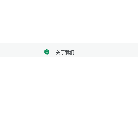
关于我们
tencent
我们努力把每一个工具做成批量处理的产品
让每个人和组织都能轻松使用
服务号