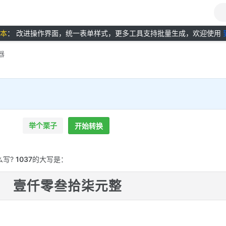
版本
： 改进操作界面，统一表单样式，更多工具支持批量生成，欢迎使用
器
举个栗子
开始转换
么写?
1037
的大写是：
壹仟零叁拾柒元整