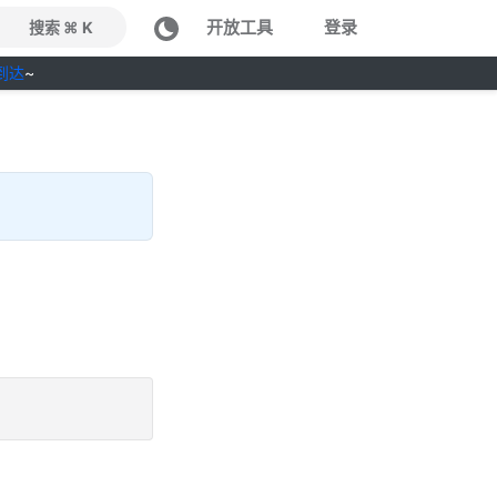
开放工具
登录
搜索 ⌘ K
到达
~