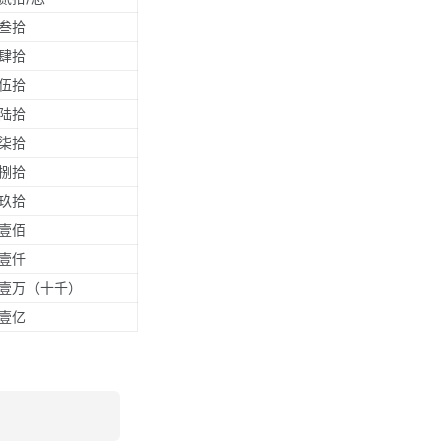
叁拾
肆拾
伍拾
陆拾
柒拾
捌拾
玖拾
壹佰
壹仟
壹万（十千）
壹亿