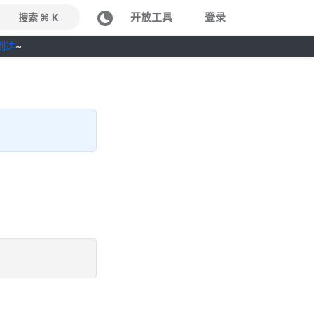
开放工具
登录
搜索 ⌘ K
到达
~