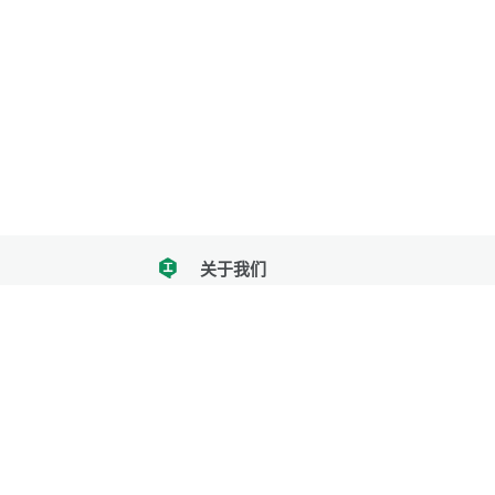
关于我们
tencent
我们努力把每一个工具做成批量处理的产品
让每个人和组织都能轻松使用