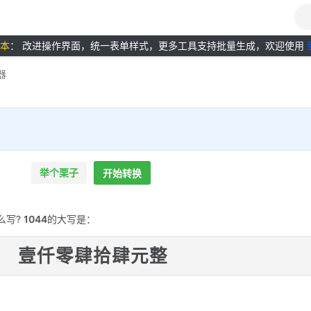
版本
： 改进操作界面，统一表单样式，更多工具支持批量生成，欢迎使用
器
举个栗子
开始转换
么写?
1044
的大写是：
壹仟零肆拾肆元整