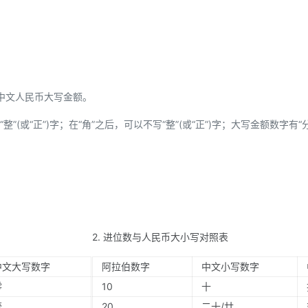
中文人民币大写金额。
”(或“正”)字；在“角”之后，可以不写“整”(或“正”)字；大写金额数字有“
2. 进位数与人民币大小写对照表
中文大写数字
阿拉伯数字
中文小写数字
零
10
十
壹
20
二十/廿