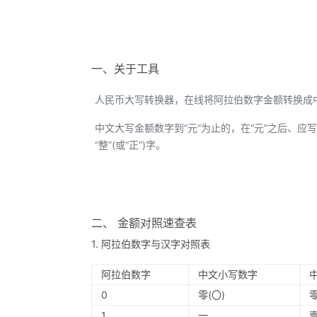
一、关于工具
人民币大写转换器，在线将阿拉伯数字金额转换成
中文大写金额数字到“元”为止的，在“元”之后、应写“整
“整”(或“正”)字。
二、 金额对照速查表
1. 阿拉伯数字与汉字对照表
阿拉伯数字
中文小写数字
0
零(〇)
1
一