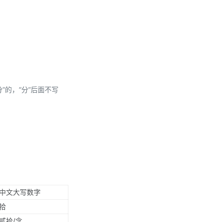
分”的，“分”后面不写
中文大写数字
拾
贰拾/念