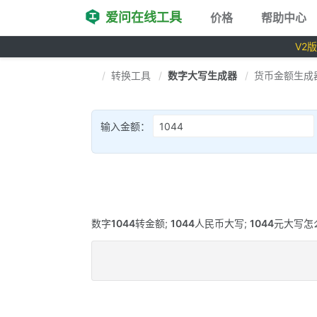
爱问在线工具
价格
帮助中心
V2
转换工具
数字大写生成器
货币金额生成
输入金额：
数字
1044
转金额;
1044
人民币大写;
1044
元大写怎