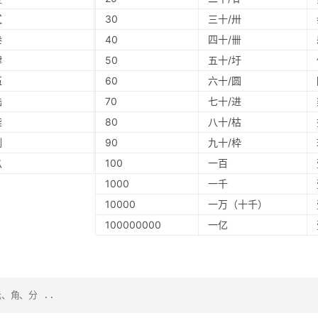
贰
30
三十/卅
叁
40
四十/卌
肆
50
五十/圩
伍
60
六十/圆
陆
70
七十/进
柒
80
八十/枯
捌
90
九十/枠
玖
100
一百
1000
一千
10000
一万（十千）
100000000
一亿
、角、分 ..