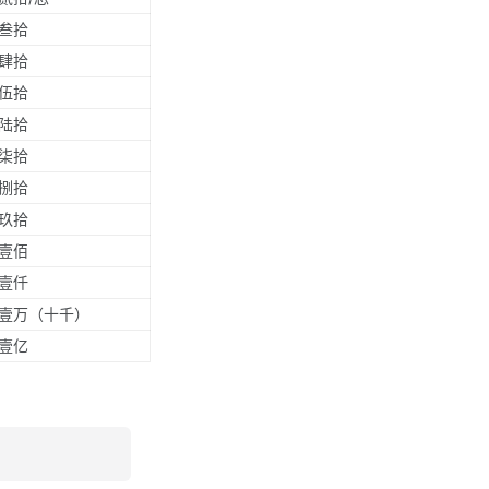
叁拾
肆拾
伍拾
陆拾
柒拾
捌拾
玖拾
壹佰
壹仟
壹万（十千）
壹亿