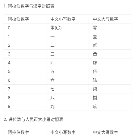
1. 阿拉伯数字与汉字对照表
阿拉伯数字
中文小写数字
中文大写数字
0
零(〇)
零
1
一
壹
2
二
贰
3
三
叁
4
四
肆
5
五
伍
6
六
陆
7
七
柒
8
八
捌
9
九
玖
2. 进位数与人民币大小写对照表
阿拉伯数字
中文小写数字
中文大写数字