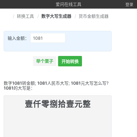
爱问在线工具
登录
转换工具
数字大写生成器
货币金额生成器
输入金额：
举个栗子
开始转换
数字
1081
转金额;
1081
人民币大写;
1081
元大写怎么写?
1081
的大写是：
壹仟零捌拾壹元整