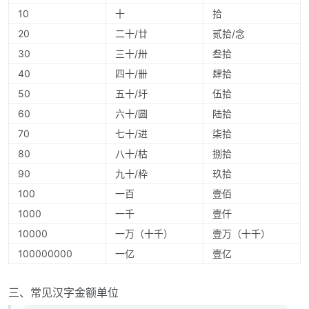
10
十
拾
20
二十/廿
贰拾/念
30
三十/卅
叁拾
40
四十/卌
肆拾
50
五十/圩
伍拾
60
六十/圆
陆拾
70
七十/进
柒拾
80
八十/枯
捌拾
90
九十/枠
玖拾
100
一百
壹佰
1000
一千
壹仟
10000
一万（十千）
壹万（十千）
100000000
一亿
壹亿
三、常见汉字金额单位