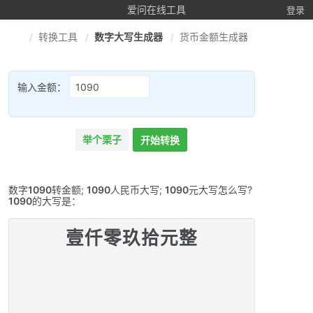
爱问在线工具
登录
转换工具
数字大写生成器
货币金额生成器
输入金额：
举个栗子
开始转换
数字
1090
转金额;
1090
人民币大写;
1090
元大写怎么写?
1090
的大写是：
壹仟零玖拾元整