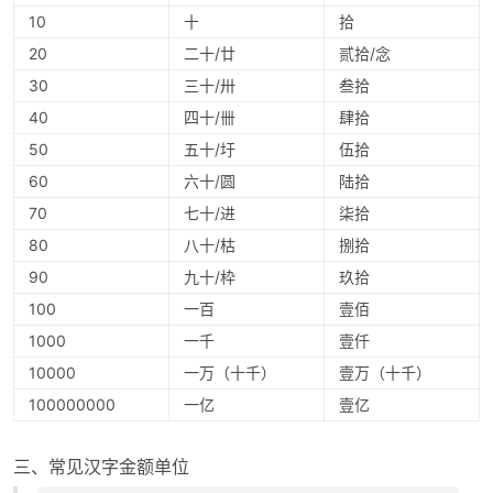
10
十
拾
20
二十/廿
贰拾/念
30
三十/卅
叁拾
40
四十/卌
肆拾
50
五十/圩
伍拾
60
六十/圆
陆拾
70
七十/进
柒拾
80
八十/枯
捌拾
90
九十/枠
玖拾
100
一百
壹佰
1000
一千
壹仟
10000
一万（十千）
壹万（十千）
100000000
一亿
壹亿
三、常见汉字金额单位