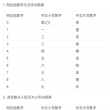
1. 阿拉伯数字与汉字对照表
阿拉伯数字
中文小写数字
中文大写数字
0
零(〇)
零
1
一
壹
2
二
贰
3
三
叁
4
四
肆
5
五
伍
6
六
陆
7
七
柒
8
八
捌
9
九
玖
2. 进位数与人民币大小写对照表
阿拉伯数字
中文小写数字
中文大写数字