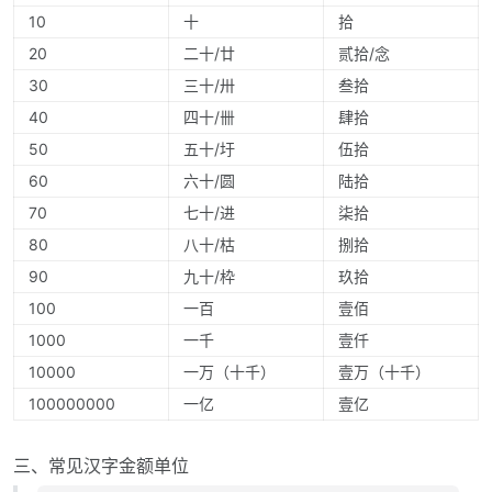
10
十
拾
20
二十/廿
贰拾/念
30
三十/卅
叁拾
40
四十/卌
肆拾
50
五十/圩
伍拾
60
六十/圆
陆拾
70
七十/进
柒拾
80
八十/枯
捌拾
90
九十/枠
玖拾
100
一百
壹佰
1000
一千
壹仟
10000
一万（十千）
壹万（十千）
100000000
一亿
壹亿
三、常见汉字金额单位