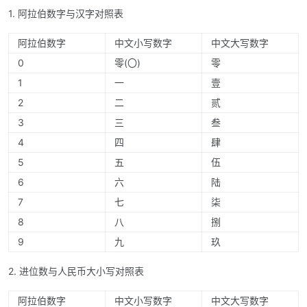
1. 阿拉伯数字与汉字对照表
阿拉伯数字
中文小写数字
中文大写数字
0
零(〇)
零
1
一
壹
2
二
贰
3
三
叁
4
四
肆
5
五
伍
6
六
陆
7
七
柒
8
八
捌
9
九
玖
2. 进位数与人民币大小写对照表
阿拉伯数字
中文小写数字
中文大写数字