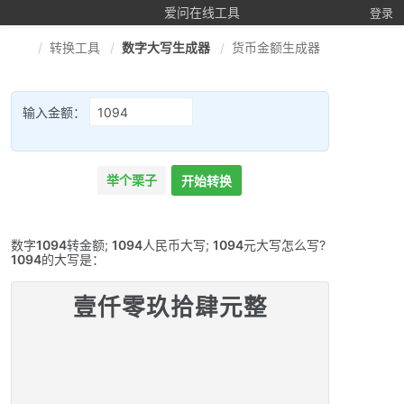
爱问在线工具
登录
转换工具
数字大写生成器
货币金额生成器
输入金额：
举个栗子
开始转换
数字
1094
转金额;
1094
人民币大写;
1094
元大写怎么写?
1094
的大写是：
壹仟零玖拾肆元整