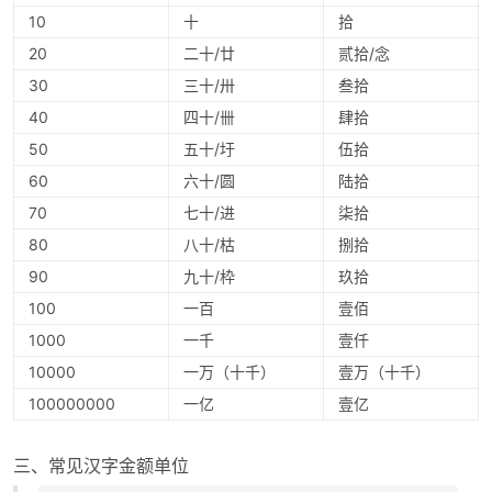
10
十
拾
20
二十/廿
贰拾/念
30
三十/卅
叁拾
40
四十/卌
肆拾
50
五十/圩
伍拾
60
六十/圆
陆拾
70
七十/进
柒拾
80
八十/枯
捌拾
90
九十/枠
玖拾
100
一百
壹佰
1000
一千
壹仟
10000
一万（十千）
壹万（十千）
100000000
一亿
壹亿
三、常见汉字金额单位