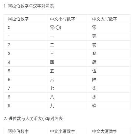
1. 阿拉伯数字与汉字对照表
阿拉伯数字
中文小写数字
中文大写数字
0
零(〇)
零
1
一
壹
2
二
贰
3
三
叁
4
四
肆
5
五
伍
6
六
陆
7
七
柒
8
八
捌
9
九
玖
2. 进位数与人民币大小写对照表
阿拉伯数字
中文小写数字
中文大写数字