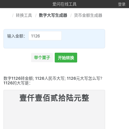
爱问在线工具
登录
转换工具
数字大写生成器
货币金额生成器
输入金额：
举个栗子
开始转换
数字
1126
转金额;
1126
人民币大写;
1126
元大写怎么写?
1126
的大写是：
壹仟壹佰贰拾陆元整