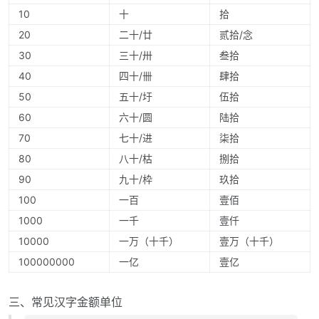
10
十
拾
20
二十/廿
贰拾/念
30
三十/卅
叁拾
40
四十/卌
肆拾
50
五十/圩
伍拾
60
六十/圆
陆拾
70
七十/进
柒拾
80
八十/枯
捌拾
90
九十/枠
玖拾
100
一百
壹佰
1000
一千
壹仟
10000
一万（十千）
壹万（十千）
100000000
一亿
壹亿
三、常见汉字金额单位