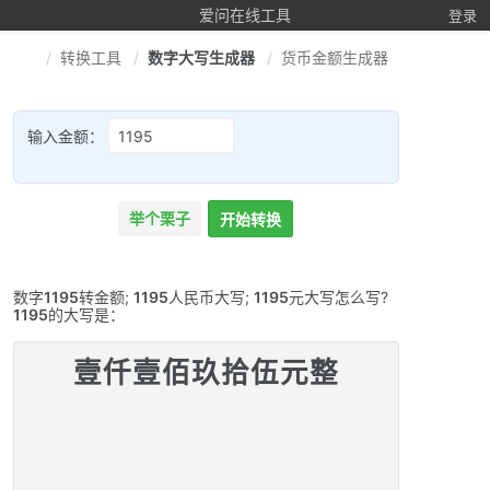
爱问在线工具
登录
转换工具
数字大写生成器
货币金额生成器
输入金额：
举个栗子
开始转换
数字
1195
转金额;
1195
人民币大写;
1195
元大写怎么写?
1195
的大写是：
壹仟壹佰玖拾伍元整