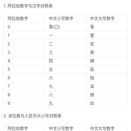
1. 阿拉伯数字与汉字对照表
阿拉伯数字
中文小写数字
中文大写数字
0
零(〇)
零
1
一
壹
2
二
贰
3
三
叁
4
四
肆
5
五
伍
6
六
陆
7
七
柒
8
八
捌
9
九
玖
2. 进位数与人民币大小写对照表
阿拉伯数字
中文小写数字
中文大写数字