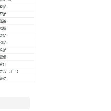
叁拾
肆拾
伍拾
陆拾
柒拾
捌拾
玖拾
壹佰
壹仟
壹万（十千）
壹亿