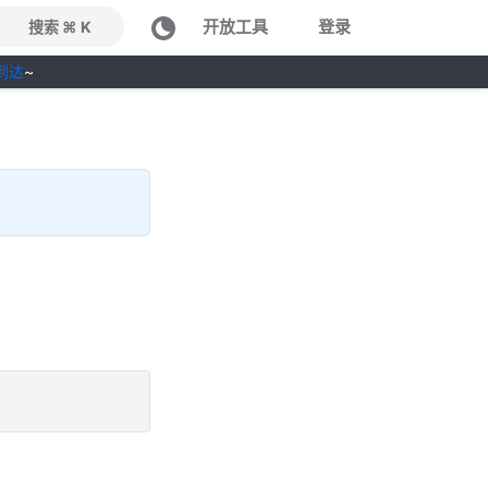
开放工具
登录
搜索 ⌘ K
到达
~