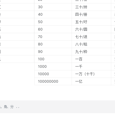
贰
30
三十/卅
叁
40
四十/卌
肆
50
五十/圩
伍
60
六十/圆
陆
70
七十/进
柒
80
八十/枯
捌
90
九十/枠
玖
100
一百
1000
一千
10000
一万（十千）
100000000
一亿
、角、分 ..