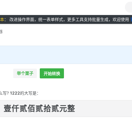
版本
： 改进操作界面，统一表单样式，更多工具支持批量生成，欢迎使用
器
举个栗子
开始转换
么写?
1222
的大写是：
壹仟贰佰贰拾贰元整