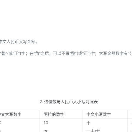
中文人民币大写金额。
”(或“正”)字；在“角”之后，可以不写“整”(或“正”)字；大写金额数字有“
2. 进位数与人民币大小写对照表
中文大写数字
阿拉伯数字
中文小写数字
零
10
十
壹
20
二十/廿