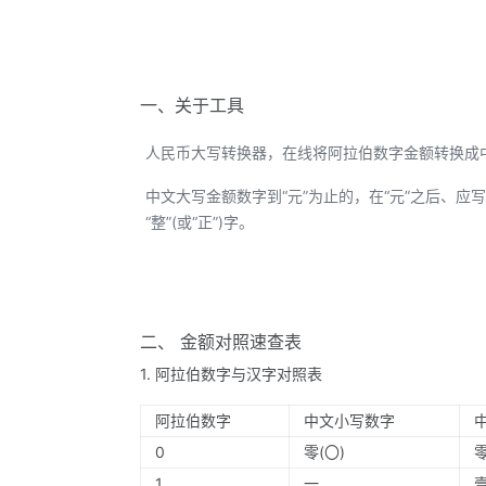
一、关于工具
人民币大写转换器，在线将阿拉伯数字金额转换成
中文大写金额数字到“元”为止的，在“元”之后、应写“整
“整”(或“正”)字。
二、 金额对照速查表
1. 阿拉伯数字与汉字对照表
阿拉伯数字
中文小写数字
0
零(〇)
1
一