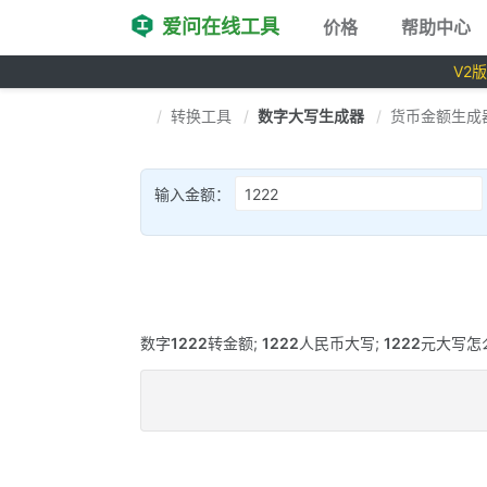
爱问在线工具
价格
帮助中心
V2
转换工具
数字大写生成器
货币金额生成
输入金额：
数字
1222
转金额;
1222
人民币大写;
1222
元大写怎