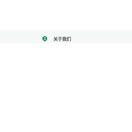
关于我们
tencent
我们努力把每一个工具做成批量处理的产品
让每个人和组织都能轻松使用
服务号