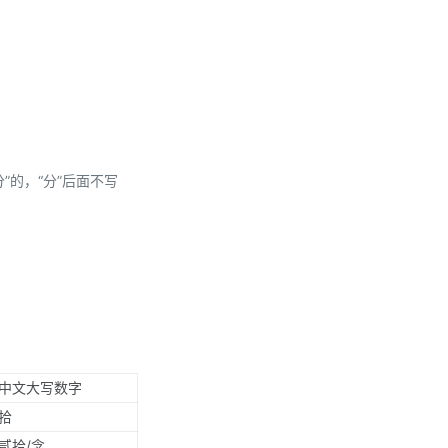
分”的，“分”后面不写
中文大写数字
拾
贰拾/念