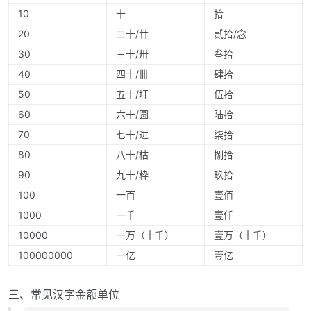
10
十
拾
20
二十/廿
贰拾/念
30
三十/卅
叁拾
40
四十/卌
肆拾
50
五十/圩
伍拾
60
六十/圆
陆拾
70
七十/进
柒拾
80
八十/枯
捌拾
90
九十/枠
玖拾
100
一百
壹佰
1000
一千
壹仟
10000
一万（十千）
壹万（十千）
100000000
一亿
壹亿
三、常见汉字金额单位