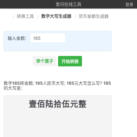
爱问在线工具
登录
转换工具
数字大写生成器
货币金额生成器
输入金额：
举个栗子
开始转换
数字
165
转金额;
165
人民币大写;
165
元大写怎么写?
165
的大写是：
壹佰陆拾伍元整