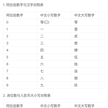
1. 阿拉伯数字与汉字对照表
阿拉伯数字
中文小写数字
中文大写数字
0
零(〇)
零
1
一
壹
2
二
贰
3
三
叁
4
四
肆
5
五
伍
6
六
陆
7
七
柒
8
八
捌
9
九
玖
2. 进位数与人民币大小写对照表
阿拉伯数字
中文小写数字
中文大写数字