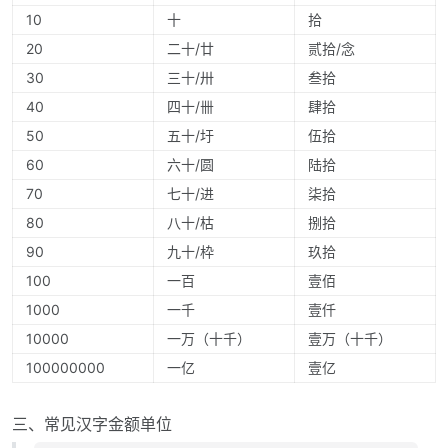
10
十
拾
20
二十/廿
贰拾/念
30
三十/卅
叁拾
40
四十/卌
肆拾
50
五十/圩
伍拾
60
六十/圆
陆拾
70
七十/进
柒拾
80
八十/枯
捌拾
90
九十/枠
玖拾
100
一百
壹佰
1000
一千
壹仟
10000
一万（十千）
壹万（十千）
100000000
一亿
壹亿
三、常见汉字金额单位