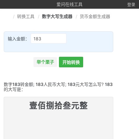
爱问在线工具
登录
转换工具
数字大写生成器
货币金额生成器
输入金额：
举个栗子
开始转换
数字
183
转金额;
183
人民币大写;
183
元大写怎么写?
183
的大写是：
壹佰捌拾叁元整