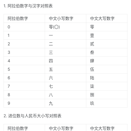
1. 阿拉伯数字与汉字对照表
阿拉伯数字
中文小写数字
中文大写数字
0
零(〇)
零
1
一
壹
2
二
贰
3
三
叁
4
四
肆
5
五
伍
6
六
陆
7
七
柒
8
八
捌
9
九
玖
2. 进位数与人民币大小写对照表
阿拉伯数字
中文小写数字
中文大写数字