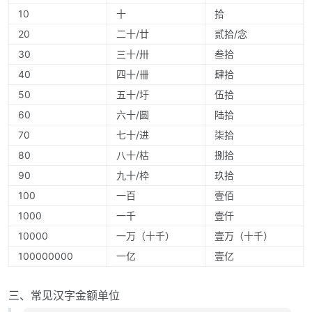
10
十
拾
20
二十/廿
贰拾/念
30
三十/卅
叁拾
40
四十/卌
肆拾
50
五十/圩
伍拾
60
六十/圆
陆拾
70
七十/进
柒拾
80
八十/枯
捌拾
90
九十/枠
玖拾
100
一百
壹佰
1000
一千
壹仟
10000
一万（十千）
壹万（十千）
100000000
一亿
壹亿
三、常见汉字金额单位