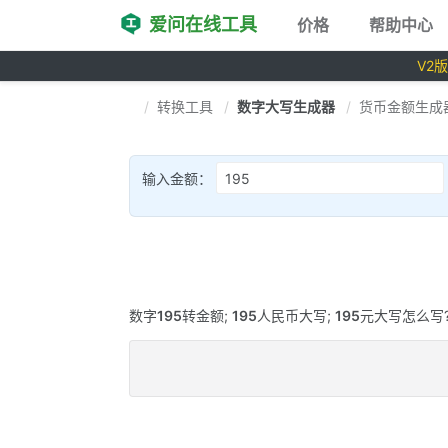
爱问在线工具
价格
帮助中心
V2
转换工具
数字大写生成器
货币金额生成
输入金额：
数字
195
转金额;
195
人民币大写;
195
元大写怎么写