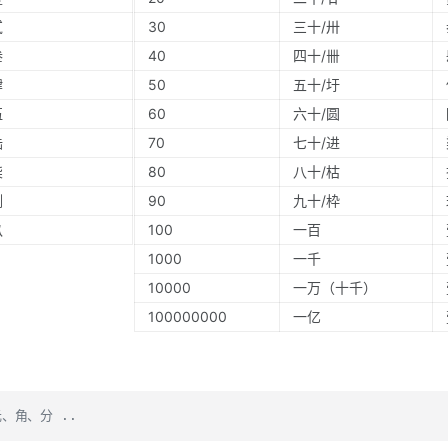
贰
30
三十/卅
叁
40
四十/卌
肆
50
五十/圩
伍
60
六十/圆
陆
70
七十/进
柒
80
八十/枯
捌
90
九十/枠
玖
100
一百
1000
一千
10000
一万（十千）
100000000
一亿
、角、分 ..