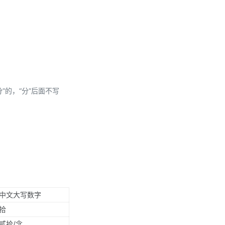
分”的，“分”后面不写
中文大写数字
拾
贰拾/念