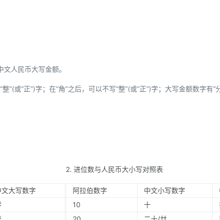
中文人民币大写金额。
”(或“正”)字；在“角”之后，可以不写“整”(或“正”)字；大写金额数字有“
2. 进位数与人民币大小写对照表
中文大写数字
阿拉伯数字
中文小写数字
零
10
十
壹
20
二十/廿