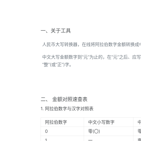
一、关于工具
人民币大写转换器，在线将阿拉伯数字金额转换成
中文大写金额数字到“元”为止的，在“元”之后、应写“整
“整”(或“正”)字。
二、 金额对照速查表
1. 阿拉伯数字与汉字对照表
阿拉伯数字
中文小写数字
0
零(〇)
1
一