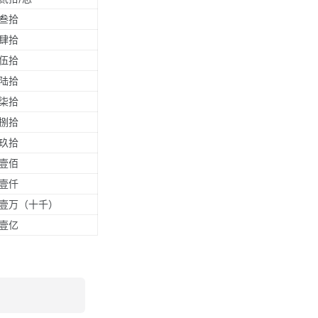
叁拾
肆拾
伍拾
陆拾
柒拾
捌拾
玖拾
壹佰
壹仟
壹万（十千）
壹亿