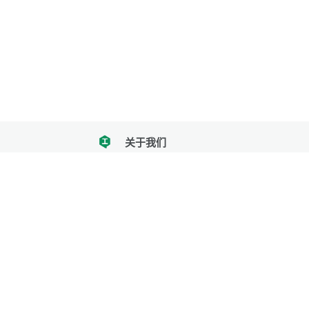
关于我们
tencent
我们努力把每一个工具做成批量处理的产品
让每个人和组织都能轻松使用