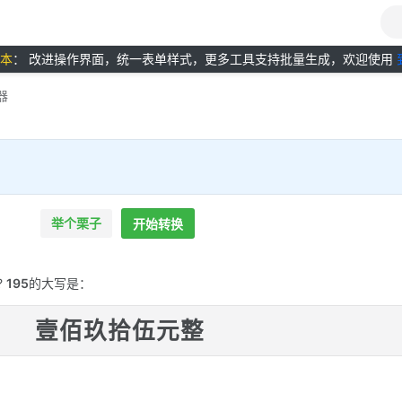
版本
： 改进操作界面，统一表单样式，更多工具支持批量生成，欢迎使用
器
举个栗子
开始转换
?
195
的大写是：
壹佰玖拾伍元整