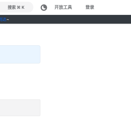
开放工具
登录
搜索 ⌘ K
到达
~