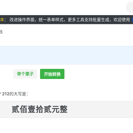
版本
： 改进操作界面，统一表单样式，更多工具支持批量生成，欢迎使用
器
举个栗子
开始转换
?
212
的大写是：
贰佰壹拾贰元整