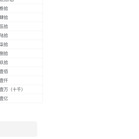
叁拾
肆拾
伍拾
陆拾
柒拾
捌拾
玖拾
壹佰
壹仟
壹万（十千）
壹亿