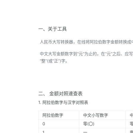
一、关于工具
人民币大写转换器，在线将阿拉伯数字金额转换成
中文大写金额数字到“元”为止的，在“元”之后、应写“整
“整”(或“正”)字。
二、 金额对照速查表
1. 阿拉伯数字与汉字对照表
阿拉伯数字
中文小写数字
0
零(〇)
1
一