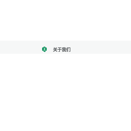
关于我们
tencent
我们努力把每一个工具做成批量处理的产品
让每个人和组织都能轻松使用
服务号