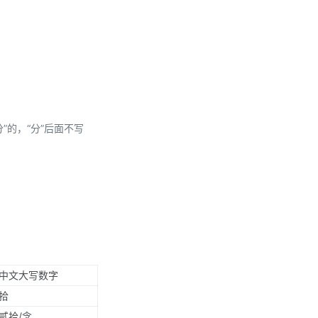
分”的，“分”后面不写
中文大写数字
拾
贰拾/念