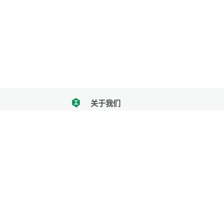
关于我们
tencent
我们努力把每一个工具做成批量处理的产品
让每个人和组织都能轻松使用