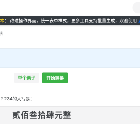
版本
： 改进操作界面，统一表单样式，更多工具支持批量生成，欢迎使用
器
举个栗子
开始转换
?
234
的大写是：
贰佰叁拾肆元整