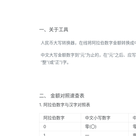
一、关于工具
人民币大写转换器，在线将阿拉伯数字金额转换成
中文大写金额数字到“元”为止的，在“元”之后、应写“整
“整”(或“正”)字。
二、 金额对照速查表
1. 阿拉伯数字与汉字对照表
阿拉伯数字
中文小写数字
0
零(〇)
1
一