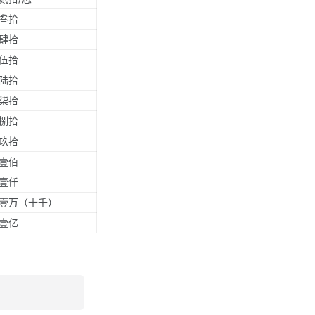
叁拾
肆拾
伍拾
陆拾
柒拾
捌拾
玖拾
壹佰
壹仟
壹万（十千）
壹亿