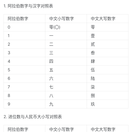
1. 阿拉伯数字与汉字对照表
阿拉伯数字
中文小写数字
中文大写数字
0
零(〇)
零
1
一
壹
2
二
贰
3
三
叁
4
四
肆
5
五
伍
6
六
陆
7
七
柒
8
八
捌
9
九
玖
2. 进位数与人民币大小写对照表
阿拉伯数字
中文小写数字
中文大写数字