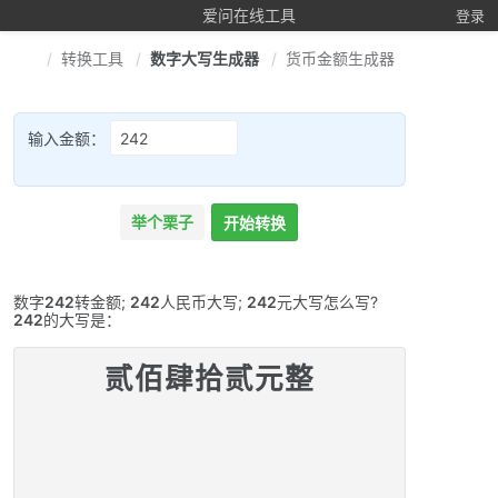
爱问在线工具
登录
转换工具
数字大写生成器
货币金额生成器
输入金额：
举个栗子
开始转换
数字
242
转金额;
242
人民币大写;
242
元大写怎么写?
242
的大写是：
贰佰肆拾贰元整