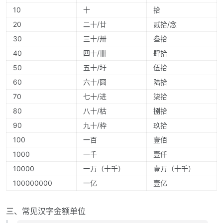
10
十
拾
20
二十/廿
贰拾/念
30
三十/卅
叁拾
40
四十/卌
肆拾
50
五十/圩
伍拾
60
六十/圆
陆拾
70
七十/进
柒拾
80
八十/枯
捌拾
90
九十/枠
玖拾
100
一百
壹佰
1000
一千
壹仟
10000
一万（十千）
壹万（十千）
100000000
一亿
壹亿
三、常见汉字金额单位