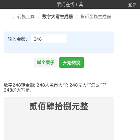
爱问在线工具
登录
转换工具
数字大写生成器
货币金额生成器
输入金额：
举个栗子
开始转换
数字
248
转金额;
248
人民币大写;
248
元大写怎么写?
248
的大写是：
贰佰肆拾捌元整