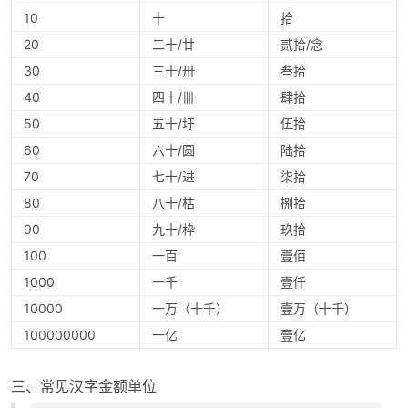
10
十
拾
20
二十/廿
贰拾/念
30
三十/卅
叁拾
40
四十/卌
肆拾
50
五十/圩
伍拾
60
六十/圆
陆拾
70
七十/进
柒拾
80
八十/枯
捌拾
90
九十/枠
玖拾
100
一百
壹佰
1000
一千
壹仟
10000
一万（十千）
壹万（十千）
100000000
一亿
壹亿
三、常见汉字金额单位