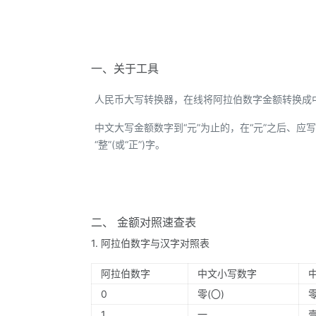
一、关于工具
人民币大写转换器，在线将阿拉伯数字金额转换成
中文大写金额数字到“元”为止的，在“元”之后、应写“整
“整”(或“正”)字。
二、 金额对照速查表
1. 阿拉伯数字与汉字对照表
阿拉伯数字
中文小写数字
0
零(〇)
1
一