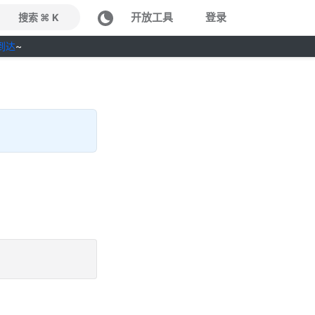
开放工具
登录
搜索 ⌘ K
到达
~