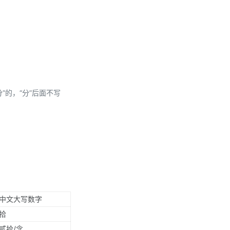
分”的，“分”后面不写
中文大写数字
拾
贰拾/念