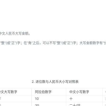
中文人民币大写金额。
”(或“正”)字；在“角”之后，可以不写“整”(或“正”)字；大写金额数字有“
2. 进位数与人民币大小写对照表
中文大写数字
阿拉伯数字
中文小写数字
零
10
十
壹
20
二十/廿