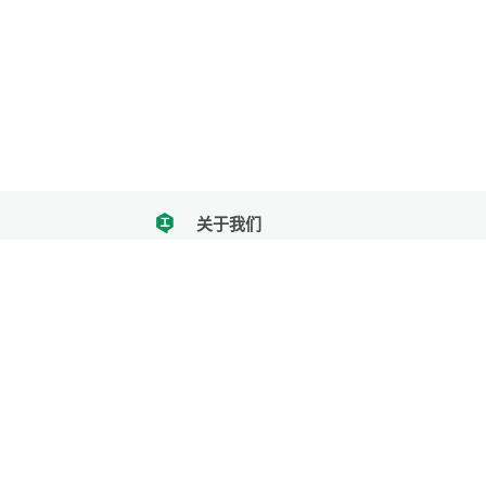
关于我们
tencent
我们努力把每一个工具做成批量处理的产品
让每个人和组织都能轻松使用