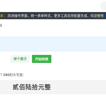
版本
： 改进操作界面，统一表单样式，更多工具支持批量生成，欢迎使用
器
举个栗子
开始转换
?
260
的大写是：
贰佰陆拾元整