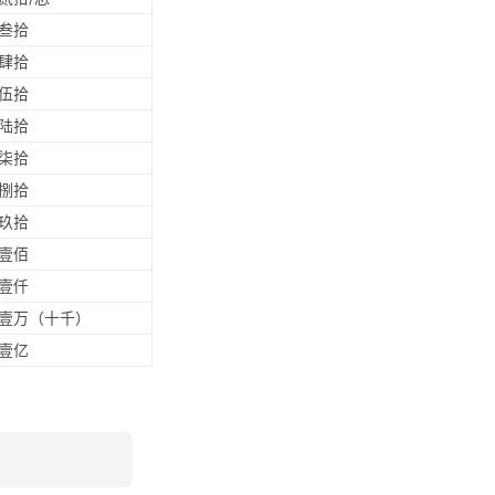
叁拾
肆拾
伍拾
陆拾
柒拾
捌拾
玖拾
壹佰
壹仟
壹万（十千）
壹亿