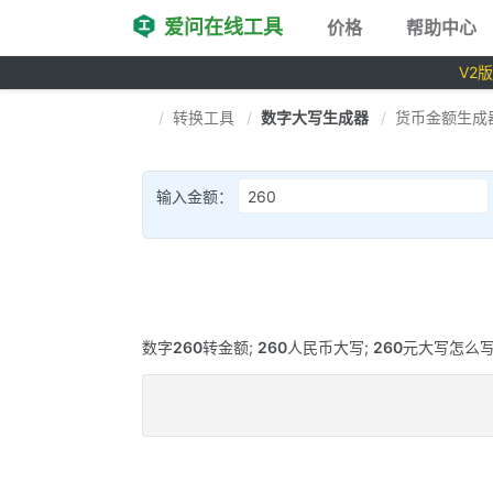
爱问在线工具
价格
帮助中心
V2
转换工具
数字大写生成器
货币金额生成
输入金额：
数字
260
转金额;
260
人民币大写;
260
元大写怎么写