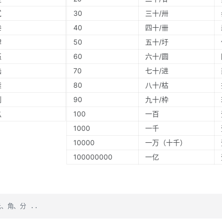
贰
30
三十/卅
叁
40
四十/卌
肆
50
五十/圩
伍
60
六十/圆
陆
70
七十/进
柒
80
八十/枯
捌
90
九十/枠
玖
100
一百
1000
一千
10000
一万（十千）
100000000
一亿
、角、分 ..