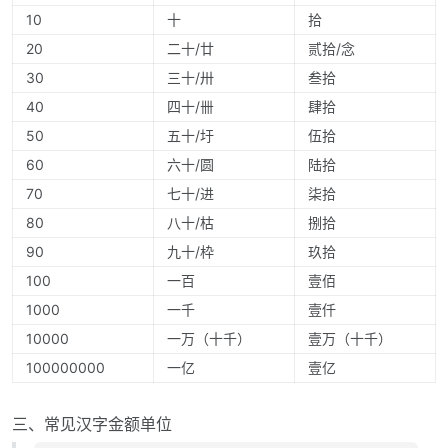
10
十
拾
20
二十/廿
贰拾/念
30
三十/卅
叁拾
40
四十/卌
肆拾
50
五十/圩
伍拾
60
六十/圆
陆拾
70
七十/进
柒拾
80
八十/枯
捌拾
90
九十/枠
玖拾
100
一百
壹佰
1000
一千
壹仟
10000
一万（十千）
壹万（十千）
100000000
一亿
壹亿
三、常见汉字金额单位