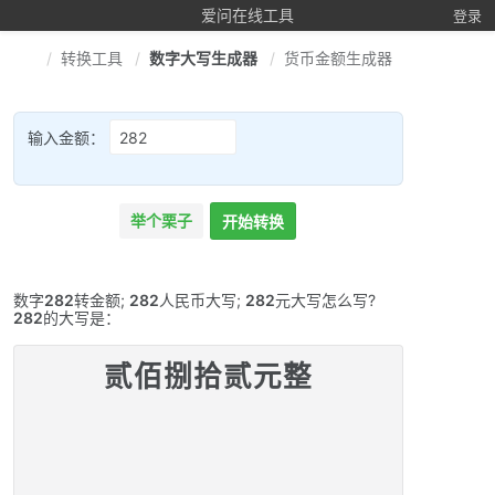
爱问在线工具
登录
转换工具
数字大写生成器
货币金额生成器
输入金额：
举个栗子
开始转换
数字
282
转金额;
282
人民币大写;
282
元大写怎么写?
282
的大写是：
贰佰捌拾贰元整