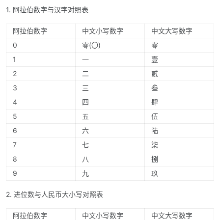
1. 阿拉伯数字与汉字对照表
阿拉伯数字
中文小写数字
中文大写数字
0
零(〇)
零
1
一
壹
2
二
贰
3
三
叁
4
四
肆
5
五
伍
6
六
陆
7
七
柒
8
八
捌
9
九
玖
2. 进位数与人民币大小写对照表
阿拉伯数字
中文小写数字
中文大写数字