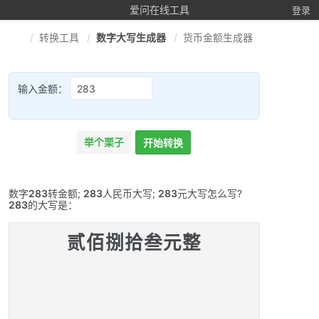
爱问在线工具
登录
转换工具
数字大写生成器
货币金额生成器
输入金额：
举个栗子
开始转换
数字
283
转金额;
283
人民币大写;
283
元大写怎么写?
283
的大写是：
贰佰捌拾叁元整