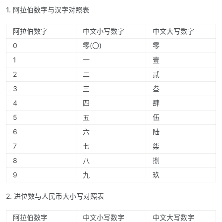
1. 阿拉伯数字与汉字对照表
阿拉伯数字
中文小写数字
中文大写数字
0
零(〇)
零
1
一
壹
2
二
贰
3
三
叁
4
四
肆
5
五
伍
6
六
陆
7
七
柒
8
八
捌
9
九
玖
2. 进位数与人民币大小写对照表
阿拉伯数字
中文小写数字
中文大写数字