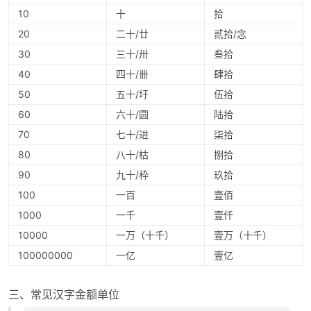
10
十
拾
20
二十/廿
贰拾/念
30
三十/卅
叁拾
40
四十/卌
肆拾
50
五十/圩
伍拾
60
六十/圆
陆拾
70
七十/进
柒拾
80
八十/枯
捌拾
90
九十/枠
玖拾
100
一百
壹佰
1000
一千
壹仟
10000
一万（十千）
壹万（十千）
100000000
一亿
壹亿
三、常见汉字金额单位