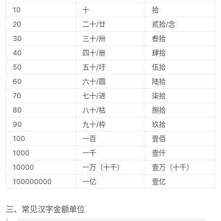
10
十
拾
20
二十/廿
贰拾/念
30
三十/卅
叁拾
40
四十/卌
肆拾
50
五十/圩
伍拾
60
六十/圆
陆拾
70
七十/进
柒拾
80
八十/枯
捌拾
90
九十/枠
玖拾
100
一百
壹佰
1000
一千
壹仟
10000
一万（十千）
壹万（十千）
100000000
一亿
壹亿
三、常见汉字金额单位