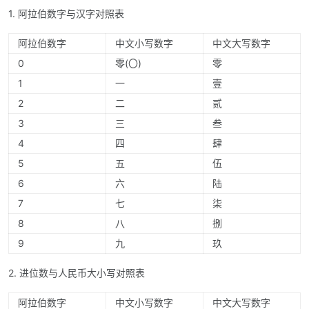
1. 阿拉伯数字与汉字对照表
阿拉伯数字
中文小写数字
中文大写数字
0
零(〇)
零
1
一
壹
2
二
贰
3
三
叁
4
四
肆
5
五
伍
6
六
陆
7
七
柒
8
八
捌
9
九
玖
2. 进位数与人民币大小写对照表
阿拉伯数字
中文小写数字
中文大写数字