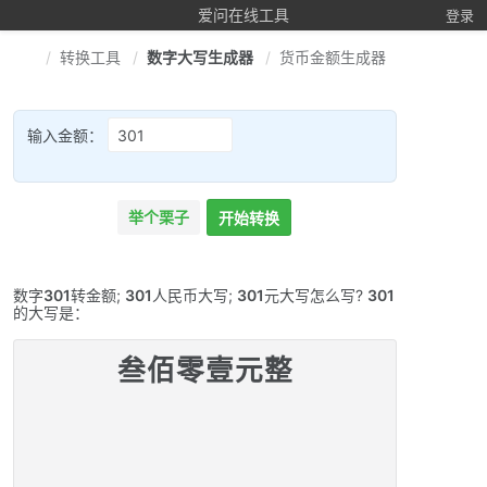
爱问在线工具
登录
转换工具
数字大写生成器
货币金额生成器
输入金额：
举个栗子
开始转换
数字
301
转金额;
301
人民币大写;
301
元大写怎么写?
301
的大写是：
叁佰零壹元整