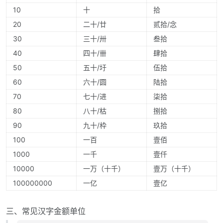
10
十
拾
20
二十/廿
贰拾/念
30
三十/卅
叁拾
40
四十/卌
肆拾
50
五十/圩
伍拾
60
六十/圆
陆拾
70
七十/进
柒拾
80
八十/枯
捌拾
90
九十/枠
玖拾
100
一百
壹佰
1000
一千
壹仟
10000
一万（十千）
壹万（十千）
100000000
一亿
壹亿
三、常见汉字金额单位