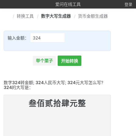
爱问在线工具
登录
转换工具
数字大写生成器
货币金额生成器
输入金额：
举个栗子
开始转换
数字
324
转金额;
324
人民币大写;
324
元大写怎么写?
324
的大写是：
叁佰贰拾肆元整