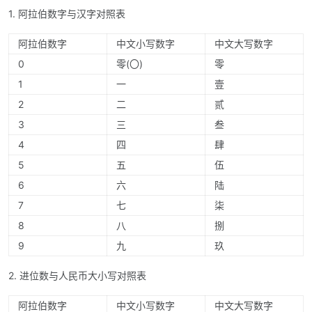
1. 阿拉伯数字与汉字对照表
阿拉伯数字
中文小写数字
中文大写数字
0
零(〇)
零
1
一
壹
2
二
贰
3
三
叁
4
四
肆
5
五
伍
6
六
陆
7
七
柒
8
八
捌
9
九
玖
2. 进位数与人民币大小写对照表
阿拉伯数字
中文小写数字
中文大写数字