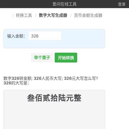
爱问在线工具
登录
转换工具
数字大写生成器
货币金额生成器
输入金额：
举个栗子
开始转换
数字
326
转金额;
326
人民币大写;
326
元大写怎么写?
326
的大写是：
叁佰贰拾陆元整