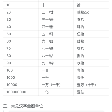
10
十
拾
20
二十/廿
贰拾/念
30
三十/卅
叁拾
40
四十/卌
肆拾
50
五十/圩
伍拾
60
六十/圆
陆拾
70
七十/进
柒拾
80
八十/枯
捌拾
90
九十/枠
玖拾
100
一百
壹佰
1000
一千
壹仟
10000
一万（十千）
壹万（十千）
100000000
一亿
壹亿
三、常见汉字金额单位