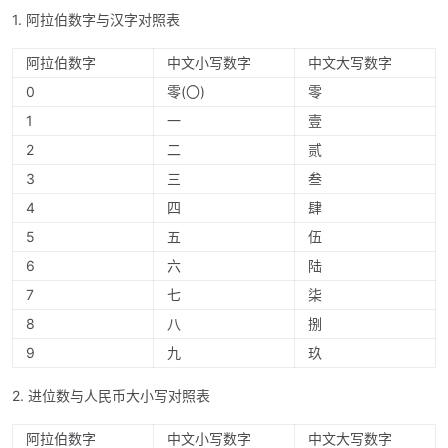
1. 阿拉伯数字与汉字对照表
阿拉伯数字
中文小写数字
中文大写数字
0
零(〇)
零
1
一
壹
2
二
贰
3
三
叁
4
四
肆
5
五
伍
6
六
陆
7
七
柒
8
八
捌
9
九
玖
2. 进位数与人民币大小写对照表
阿拉伯数字
中文小写数字
中文大写数字