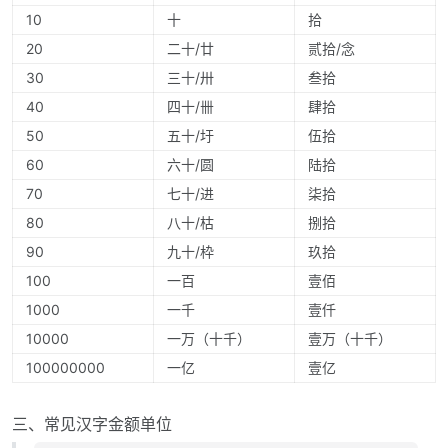
10
十
拾
20
二十/廿
贰拾/念
30
三十/卅
叁拾
40
四十/卌
肆拾
50
五十/圩
伍拾
60
六十/圆
陆拾
70
七十/进
柒拾
80
八十/枯
捌拾
90
九十/枠
玖拾
100
一百
壹佰
1000
一千
壹仟
10000
一万（十千）
壹万（十千）
100000000
一亿
壹亿
三、常见汉字金额单位