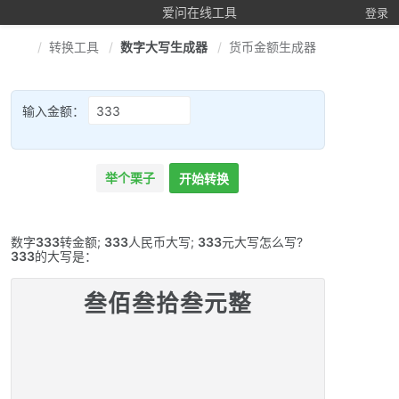
爱问在线工具
登录
转换工具
数字大写生成器
货币金额生成器
输入金额：
举个栗子
开始转换
数字
333
转金额;
333
人民币大写;
333
元大写怎么写?
333
的大写是：
叁佰叁拾叁元整