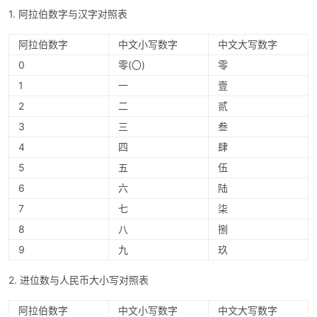
1. 阿拉伯数字与汉字对照表
阿拉伯数字
中文小写数字
中文大写数字
0
零(〇)
零
1
一
壹
2
二
贰
3
三
叁
4
四
肆
5
五
伍
6
六
陆
7
七
柒
8
八
捌
9
九
玖
2. 进位数与人民币大小写对照表
阿拉伯数字
中文小写数字
中文大写数字