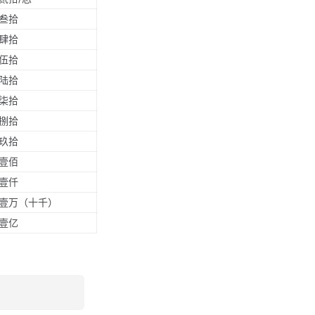
叁拾
肆拾
伍拾
陆拾
柒拾
捌拾
玖拾
壹佰
壹仟
壹万（十千）
壹亿