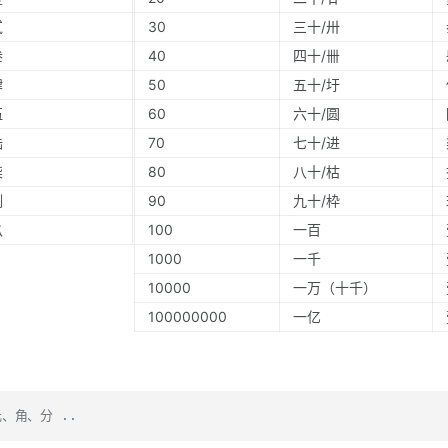
贰
30
三十/卅
叁
40
四十/卌
肆
50
五十/圩
伍
60
六十/圆
陆
70
七十/进
柒
80
八十/枯
捌
90
九十/枠
玖
100
一百
1000
一千
10000
一万（十千）
100000000
一亿
、角、分 ..