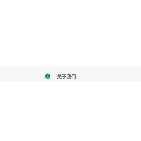
关于我们
tencent
我们努力把每一个工具做成批量处理的产品
让每个人和组织都能轻松使用