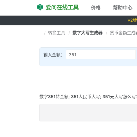
爱问在线工具
价格
帮助中心
V2
转换工具
数字大写生成器
货币金额生成
输入金额：
数字
351
转金额;
351
人民币大写;
351
元大写怎么写