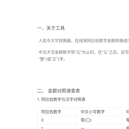
一、关于工具
人民币大写转换器，在线将阿拉伯数字金额转换成
中文大写金额数字到“元”为止的，在“元”之后、应写“整
“整”(或“正”)字。
二、 金额对照速查表
1. 阿拉伯数字与汉字对照表
阿拉伯数字
中文小写数字
0
零(〇)
1
一