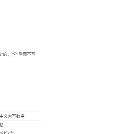
分”的，“分”后面不写
中文大写数字
拾
贰拾/念