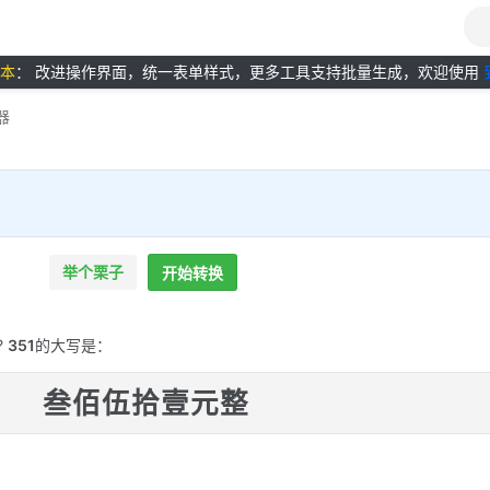
版本
： 改进操作界面，统一表单样式，更多工具支持批量生成，欢迎使用
器
举个栗子
开始转换
?
351
的大写是：
叁佰伍拾壹元整