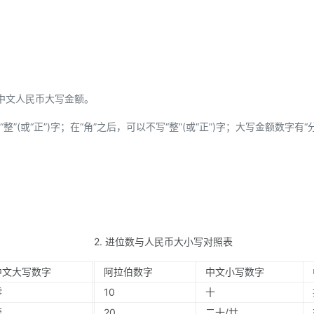
中文人民币大写金额。
”(或“正”)字；在“角”之后，可以不写“整”(或“正”)字；大写金额数字有“
2. 进位数与人民币大小写对照表
中文大写数字
阿拉伯数字
中文小写数字
零
10
十
壹
20
二十/廿