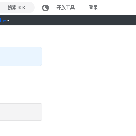
开放工具
登录
搜索 ⌘ K
到达
~