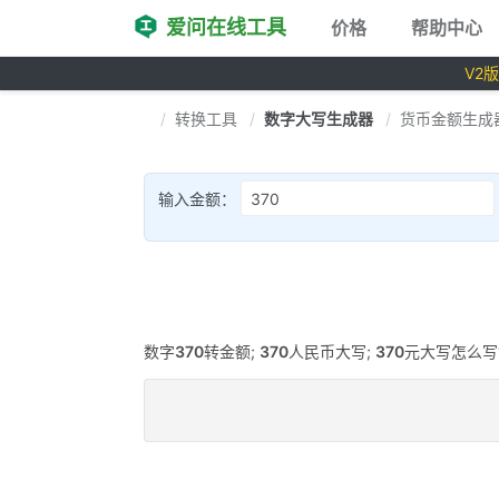
爱问在线工具
价格
帮助中心
V2
转换工具
数字大写生成器
货币金额生成
输入金额：
数字
370
转金额;
370
人民币大写;
370
元大写怎么写