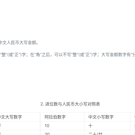
中文人民币大写金额。
”(或“正”)字；在“角”之后，可以不写“整”(或“正”)字；大写金额数字有“
2. 进位数与人民币大小写对照表
中文大写数字
阿拉伯数字
中文小写数字
零
10
十
壹
20
二十/廿