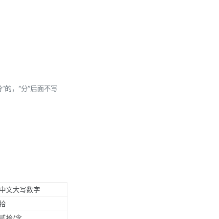
分”的，“分”后面不写
中文大写数字
拾
贰拾/念