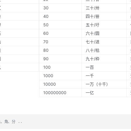
贰
30
三十/卅
叁
40
四十/卌
肆
50
五十/圩
伍
60
六十/圆
陆
70
七十/进
柒
80
八十/枯
捌
90
九十/枠
玖
100
一百
1000
一千
10000
一万（十千）
100000000
一亿
、角、分 ..