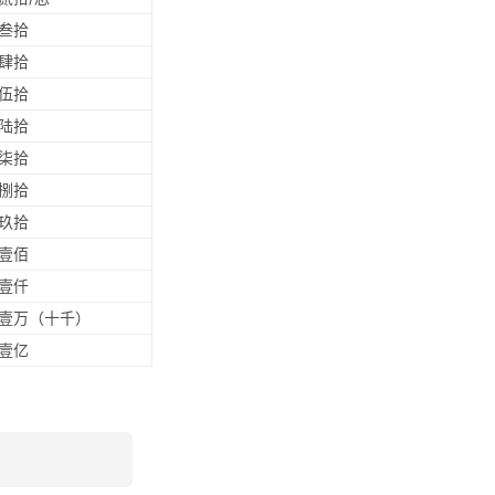
叁拾
肆拾
伍拾
陆拾
柒拾
捌拾
玖拾
壹佰
壹仟
壹万（十千）
壹亿