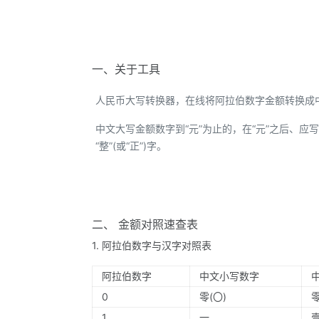
一、关于工具
人民币大写转换器，在线将阿拉伯数字金额转换成
中文大写金额数字到“元”为止的，在“元”之后、应写“整
“整”(或“正”)字。
二、 金额对照速查表
1. 阿拉伯数字与汉字对照表
阿拉伯数字
中文小写数字
0
零(〇)
1
一