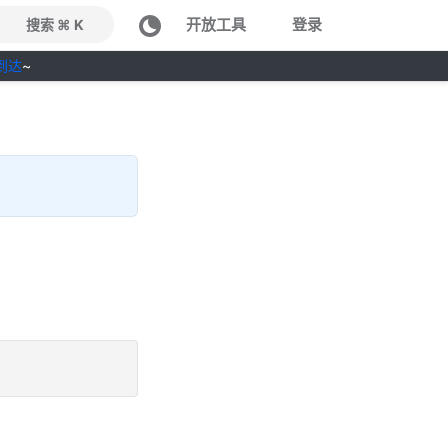
开放工具
登录
搜索 ⌘ K
到达
~