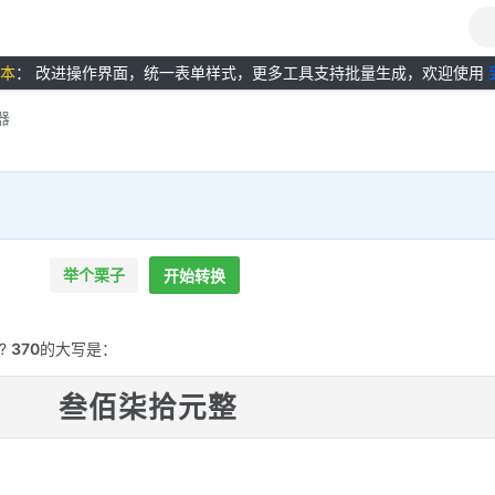
版本
： 改进操作界面，统一表单样式，更多工具支持批量生成，欢迎使用
器
举个栗子
开始转换
?
370
的大写是：
叁佰柒拾元整