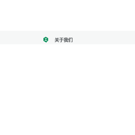
关于我们
tencent
我们努力把每一个工具做成批量处理的产品
让每个人和组织都能轻松使用
服务号