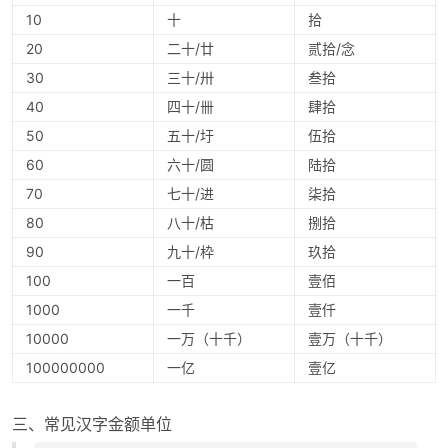
10
十
拾
20
二十/廿
贰拾/念
30
三十/卅
叁拾
40
四十/卌
肆拾
50
五十/圩
伍拾
60
六十/圆
陆拾
70
七十/进
柒拾
80
八十/枯
捌拾
90
九十/枠
玖拾
100
一百
壹佰
1000
一千
壹仟
10000
一万（十千）
壹万（十千）
100000000
一亿
壹亿
三、常见汉字金额单位