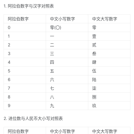
1. 阿拉伯数字与汉字对照表
阿拉伯数字
中文小写数字
中文大写数字
0
零(〇)
零
1
一
壹
2
二
贰
3
三
叁
4
四
肆
5
五
伍
6
六
陆
7
七
柒
8
八
捌
9
九
玖
2. 进位数与人民币大小写对照表
阿拉伯数字
中文小写数字
中文大写数字