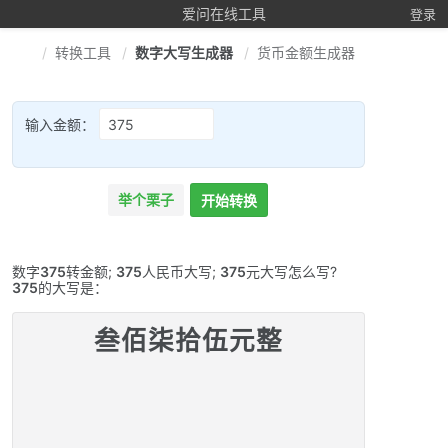
爱问在线工具
登录
转换工具
数字大写生成器
货币金额生成器
输入金额：
举个栗子
开始转换
数字
375
转金额;
375
人民币大写;
375
元大写怎么写?
375
的大写是：
叁佰柒拾伍元整