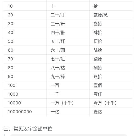
10
十
拾
20
二十/廿
贰拾/念
30
三十/卅
叁拾
40
四十/卌
肆拾
50
五十/圩
伍拾
60
六十/圆
陆拾
70
七十/进
柒拾
80
八十/枯
捌拾
90
九十/枠
玖拾
100
一百
壹佰
1000
一千
壹仟
10000
一万（十千）
壹万（十千）
100000000
一亿
壹亿
三、常见汉字金额单位