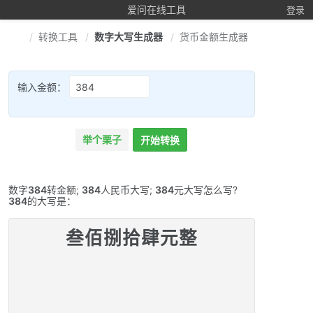
爱问在线工具
登录
转换工具
数字大写生成器
货币金额生成器
输入金额：
举个栗子
开始转换
数字
384
转金额;
384
人民币大写;
384
元大写怎么写?
384
的大写是：
叁佰捌拾肆元整