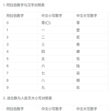
1. 阿拉伯数字与汉字对照表
阿拉伯数字
中文小写数字
中文大写数字
0
零(〇)
零
1
一
壹
2
二
贰
3
三
叁
4
四
肆
5
五
伍
6
六
陆
7
七
柒
8
八
捌
9
九
玖
2. 进位数与人民币大小写对照表
阿拉伯数字
中文小写数字
中文大写数字