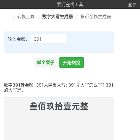
爱问在线工具
登录
转换工具
数字大写生成器
货币金额生成器
输入金额：
举个栗子
开始转换
数字
391
转金额;
391
人民币大写;
391
元大写怎么写?
391
的大写是：
叁佰玖拾壹元整