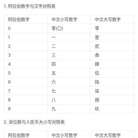
1. 阿拉伯数字与汉字对照表
阿拉伯数字
中文小写数字
中文大写数字
0
零(〇)
零
1
一
壹
2
二
贰
3
三
叁
4
四
肆
5
五
伍
6
六
陆
7
七
柒
8
八
捌
9
九
玖
2. 进位数与人民币大小写对照表
阿拉伯数字
中文小写数字
中文大写数字