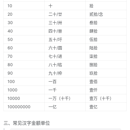
10
十
拾
20
二十/廿
贰拾/念
30
三十/卅
叁拾
40
四十/卌
肆拾
50
五十/圩
伍拾
60
六十/圆
陆拾
70
七十/进
柒拾
80
八十/枯
捌拾
90
九十/枠
玖拾
100
一百
壹佰
1000
一千
壹仟
10000
一万（十千）
壹万（十千）
100000000
一亿
壹亿
三、常见汉字金额单位