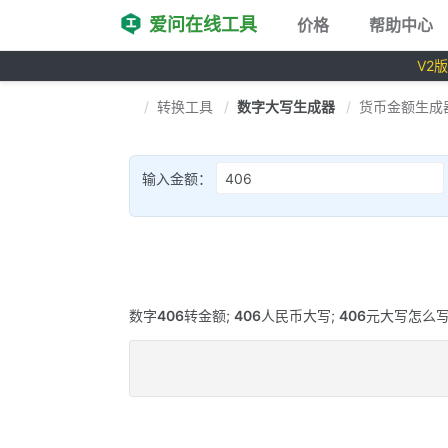
爱问在线工具
价格
帮助中心
V2
转换工具
数字大写生成器
货币金额生成
输入金额：
数字
406
转金额;
406
人民币大写;
406
元大写怎么写