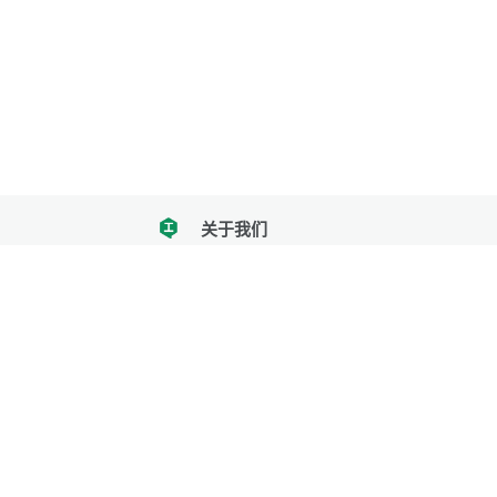
关于我们
tencent
我们努力把每一个工具做成批量处理的产品
让每个人和组织都能轻松使用