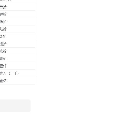
叁拾
肆拾
伍拾
陆拾
柒拾
捌拾
玖拾
壹佰
壹仟
壹万（十千）
壹亿