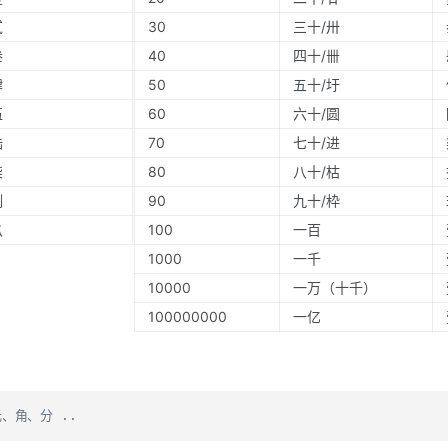
贰
30
三十/卅
叁
40
四十/卌
肆
50
五十/圩
伍
60
六十/圆
陆
70
七十/进
柒
80
八十/枯
捌
90
九十/枠
玖
100
一百
1000
一千
10000
一万（十千）
100000000
一亿
、角、分 ..