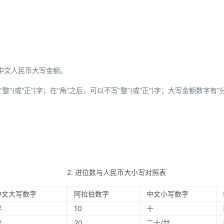
中文人民币大写金额。
”(或“正”)字；在“角”之后，可以不写“整”(或“正”)字；大写金额数字有“
2. 进位数与人民币大小写对照表
中文大写数字
阿拉伯数字
中文小写数字
零
10
十
壹
20
二十/廿