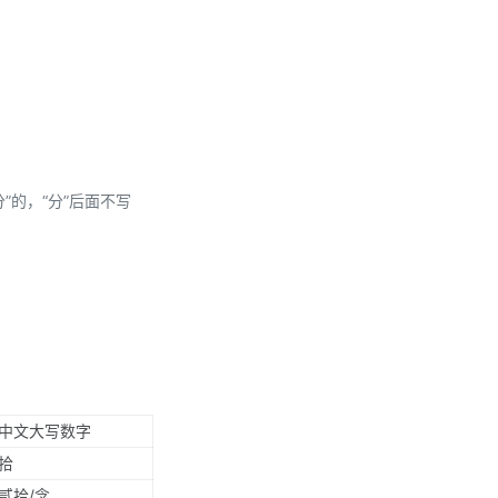
分”的，“分”后面不写
中文大写数字
拾
贰拾/念