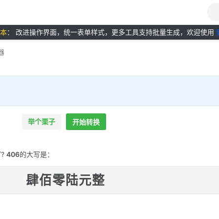
版本
： 改进操作界面，统一表单样式，更多工具支持批量生成，欢迎使用
器
举个栗子
开始转换
?
406
的大写是：
肆佰零陆元整