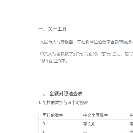
一、关于工具
人民币大写转换器，在线将阿拉伯数字金额转换成
中文大写金额数字到“元”为止的，在“元”之后、应写“整
“整”(或“正”)字。
二、 金额对照速查表
1. 阿拉伯数字与汉字对照表
阿拉伯数字
中文小写数字
0
零(〇)
1
一