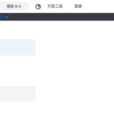
开放工具
登录
搜索 ⌘ K
到达
~