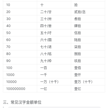
10
十
拾
20
二十/廿
贰拾/念
30
三十/卅
叁拾
40
四十/卌
肆拾
50
五十/圩
伍拾
60
六十/圆
陆拾
70
七十/进
柒拾
80
八十/枯
捌拾
90
九十/枠
玖拾
100
一百
壹佰
1000
一千
壹仟
10000
一万（十千）
壹万（十千）
100000000
一亿
壹亿
三、常见汉字金额单位