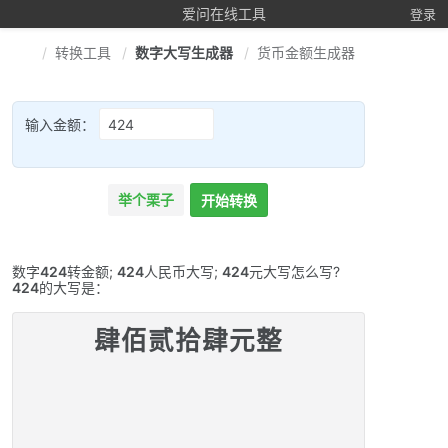
爱问在线工具
登录
转换工具
数字大写生成器
货币金额生成器
输入金额：
举个栗子
开始转换
数字
424
转金额;
424
人民币大写;
424
元大写怎么写?
424
的大写是：
肆佰贰拾肆元整