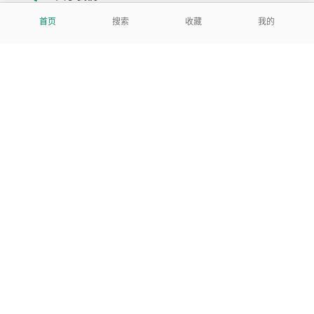
首页
搜索
收藏
我的
我们努力把每一个工具做成批量处理的产品
让每个人和组织都能轻松使用
服务号
公司
关于本站
反馈建议
数据处理及免责申明