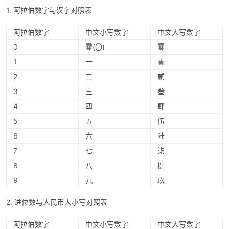
1. 阿拉伯数字与汉字对照表
阿拉伯数字
中文小写数字
中文大写数字
0
零(〇)
零
1
一
壹
2
二
贰
3
三
叁
4
四
肆
5
五
伍
6
六
陆
7
七
柒
8
八
捌
9
九
玖
2. 进位数与人民币大小写对照表
阿拉伯数字
中文小写数字
中文大写数字