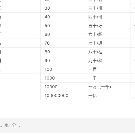
贰
30
三十/卅
叁
40
四十/卌
肆
50
五十/圩
伍
60
六十/圆
陆
70
七十/进
柒
80
八十/枯
捌
90
九十/枠
玖
100
一百
1000
一千
10000
一万（十千）
100000000
一亿
、角、分 ..