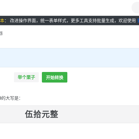
版本
： 改进操作界面，统一表单样式，更多工具支持批量生成，欢迎使用
器
举个栗子
开始转换
0
的大写是：
伍拾元整