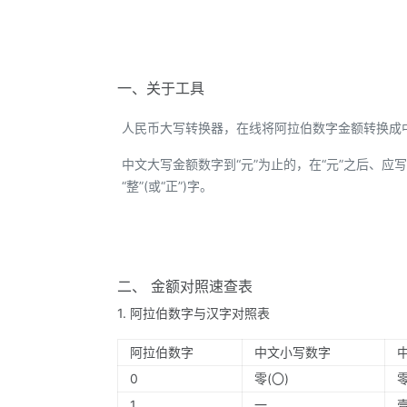
一、关于工具
人民币大写转换器，在线将阿拉伯数字金额转换成
中文大写金额数字到“元”为止的，在“元”之后、应写“整
“整”(或“正”)字。
二、 金额对照速查表
1. 阿拉伯数字与汉字对照表
阿拉伯数字
中文小写数字
0
零(〇)
1
一