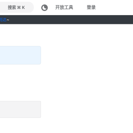
开放工具
登录
搜索 ⌘ K
到达
~