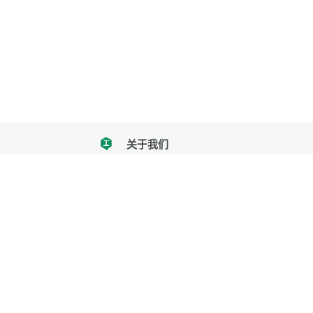
关于我们
tencent
我们努力把每一个工具做成批量处理的产品
让每个人和组织都能轻松使用