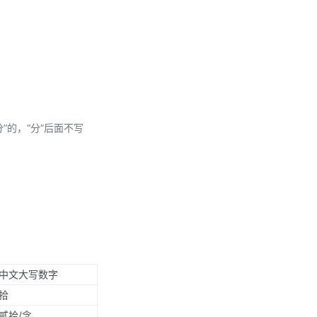
分”的，“分”后面不写
中文大写数字
拾
贰拾/念