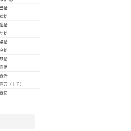
叁拾
肆拾
伍拾
陆拾
柒拾
捌拾
玖拾
壹佰
壹仟
壹万（十千）
壹亿