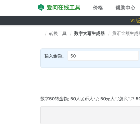
爱问在线工具
价格
帮助中心
V2
转换工具
数字大写生成器
货币金额生成
输入金额：
数字
50
转金额;
50
人民币大写;
50
元大写怎么写?
5