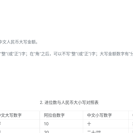
中文人民币大写金额。
”(或“正”)字；在“角”之后，可以不写“整”(或“正”)字；大写金额数字有“
2. 进位数与人民币大小写对照表
中文大写数字
阿拉伯数字
中文小写数字
零
10
十
壹
20
二十/廿