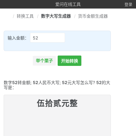
爱问在线工具
登录
转换工具
数字大写生成器
货币金额生成器
输入金额：
举个栗子
开始转换
数字
52
转金额;
52
人民币大写;
52
元大写怎么写?
52
的大
写是：
伍拾贰元整