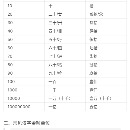
10
十
拾
20
二十/廿
贰拾/念
30
三十/卅
叁拾
40
四十/卌
肆拾
50
五十/圩
伍拾
60
六十/圆
陆拾
70
七十/进
柒拾
80
八十/枯
捌拾
90
九十/枠
玖拾
100
一百
壹佰
1000
一千
壹仟
10000
一万（十千）
壹万（十千）
100000000
一亿
壹亿
三、常见汉字金额单位