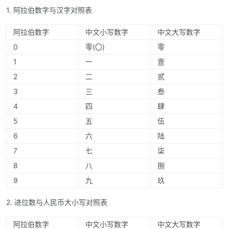
1. 阿拉伯数字与汉字对照表
阿拉伯数字
中文小写数字
中文大写数字
0
零(〇)
零
1
一
壹
2
二
贰
3
三
叁
4
四
肆
5
五
伍
6
六
陆
7
七
柒
8
八
捌
9
九
玖
2. 进位数与人民币大小写对照表
阿拉伯数字
中文小写数字
中文大写数字