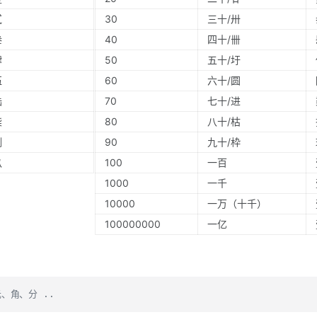
贰
30
三十/卅
叁
40
四十/卌
肆
50
五十/圩
伍
60
六十/圆
陆
70
七十/进
柒
80
八十/枯
捌
90
九十/枠
玖
100
一百
1000
一千
10000
一万（十千）
100000000
一亿
、角、分 ..