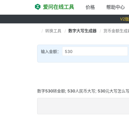
爱问在线工具
价格
帮助中心
V2
转换工具
数字大写生成器
货币金额生成
输入金额：
数字
530
转金额;
530
人民币大写;
530
元大写怎么写