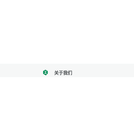
关于我们
tencent
我们努力把每一个工具做成批量处理的产品
让每个人和组织都能轻松使用