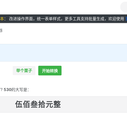
版本
： 改进操作界面，统一表单样式，更多工具支持批量生成，欢迎使用
器
举个栗子
开始转换
?
530
的大写是：
伍佰叁拾元整