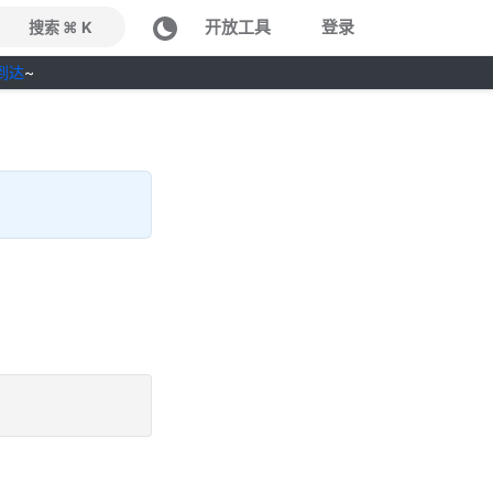
开放工具
登录
搜索 ⌘ K
到达
~