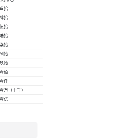
叁拾
肆拾
伍拾
陆拾
柒拾
捌拾
玖拾
壹佰
壹仟
壹万（十千）
壹亿