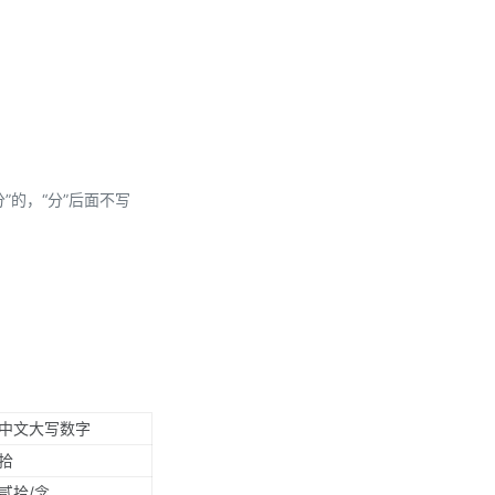
分”的，“分”后面不写
中文大写数字
拾
贰拾/念