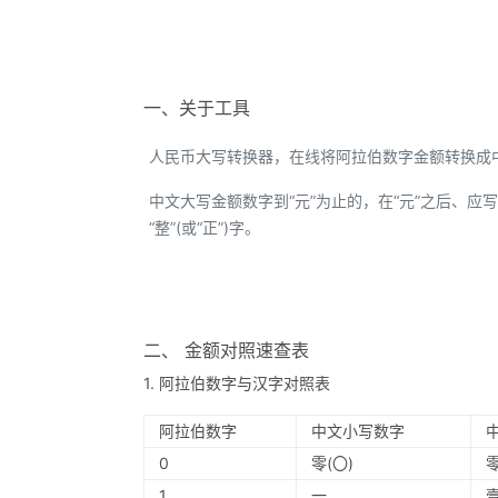
一、关于工具
人民币大写转换器，在线将阿拉伯数字金额转换成
中文大写金额数字到“元”为止的，在“元”之后、应写“整
“整”(或“正”)字。
二、 金额对照速查表
1. 阿拉伯数字与汉字对照表
阿拉伯数字
中文小写数字
0
零(〇)
1
一