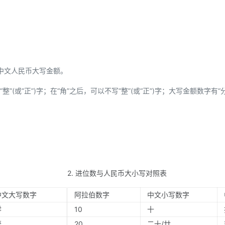
中文人民币大写金额。
”(或“正”)字；在“角”之后，可以不写“整”(或“正”)字；大写金额数字有“
2. 进位数与人民币大小写对照表
中文大写数字
阿拉伯数字
中文小写数字
零
10
十
壹
20
二十/廿