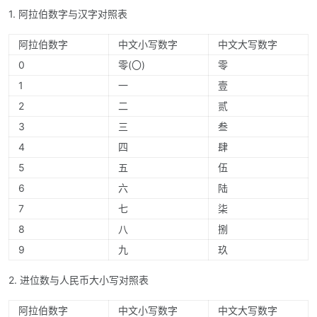
1. 阿拉伯数字与汉字对照表
阿拉伯数字
中文小写数字
中文大写数字
0
零(〇)
零
1
一
壹
2
二
贰
3
三
叁
4
四
肆
5
五
伍
6
六
陆
7
七
柒
8
八
捌
9
九
玖
2. 进位数与人民币大小写对照表
阿拉伯数字
中文小写数字
中文大写数字