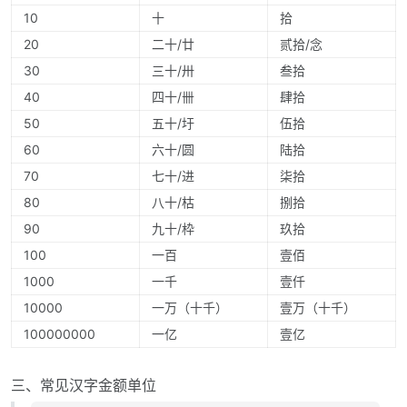
10
十
拾
20
二十/廿
贰拾/念
30
三十/卅
叁拾
40
四十/卌
肆拾
50
五十/圩
伍拾
60
六十/圆
陆拾
70
七十/进
柒拾
80
八十/枯
捌拾
90
九十/枠
玖拾
100
一百
壹佰
1000
一千
壹仟
10000
一万（十千）
壹万（十千）
100000000
一亿
壹亿
三、常见汉字金额单位