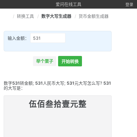
爱问在线工具
登录
转换工具
数字大写生成器
货币金额生成器
输入金额：
举个栗子
开始转换
数字
531
转金额;
531
人民币大写;
531
元大写怎么写?
531
的大写是：
伍佰叁拾壹元整