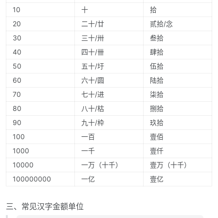
10
十
拾
20
二十/廿
贰拾/念
30
三十/卅
叁拾
40
四十/卌
肆拾
50
五十/圩
伍拾
60
六十/圆
陆拾
70
七十/进
柒拾
80
八十/枯
捌拾
90
九十/枠
玖拾
100
一百
壹佰
1000
一千
壹仟
10000
一万（十千）
壹万（十千）
100000000
一亿
壹亿
三、常见汉字金额单位