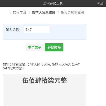
爱问在线工具
登录
转换工具
数字大写生成器
货币金额生成器
输入金额：
举个栗子
开始转换
数字
547
转金额;
547
人民币大写;
547
元大写怎么写?
547
的大写是：
伍佰肆拾柒元整