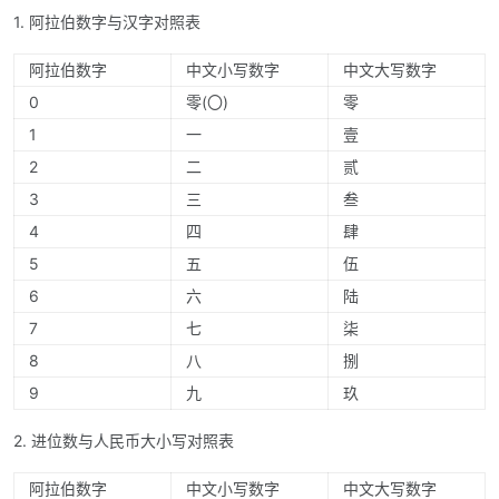
1. 阿拉伯数字与汉字对照表
阿拉伯数字
中文小写数字
中文大写数字
0
零(〇)
零
1
一
壹
2
二
贰
3
三
叁
4
四
肆
5
五
伍
6
六
陆
7
七
柒
8
八
捌
9
九
玖
2. 进位数与人民币大小写对照表
阿拉伯数字
中文小写数字
中文大写数字