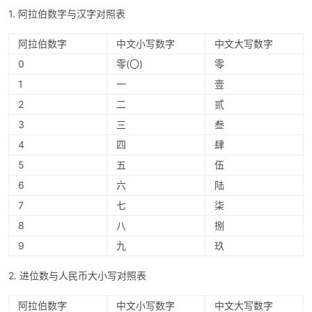
1. 阿拉伯数字与汉字对照表
阿拉伯数字
中文小写数字
中文大写数字
0
零(〇)
零
1
一
壹
2
二
贰
3
三
叁
4
四
肆
5
五
伍
6
六
陆
7
七
柒
8
八
捌
9
九
玖
2. 进位数与人民币大小写对照表
阿拉伯数字
中文小写数字
中文大写数字