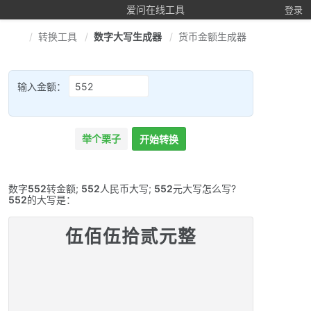
爱问在线工具
登录
转换工具
数字大写生成器
货币金额生成器
输入金额：
举个栗子
开始转换
数字
552
转金额;
552
人民币大写;
552
元大写怎么写?
552
的大写是：
伍佰伍拾贰元整