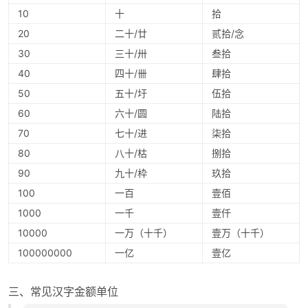
10
十
拾
20
二十/廿
贰拾/念
30
三十/卅
叁拾
40
四十/卌
肆拾
50
五十/圩
伍拾
60
六十/圆
陆拾
70
七十/进
柒拾
80
八十/枯
捌拾
90
九十/枠
玖拾
100
一百
壹佰
1000
一千
壹仟
10000
一万（十千）
壹万（十千）
100000000
一亿
壹亿
三、常见汉字金额单位