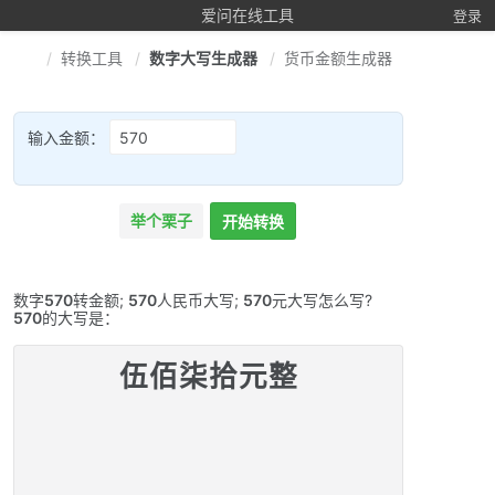
爱问在线工具
登录
转换工具
数字大写生成器
货币金额生成器
输入金额：
举个栗子
开始转换
数字
570
转金额;
570
人民币大写;
570
元大写怎么写?
570
的大写是：
伍佰柒拾元整