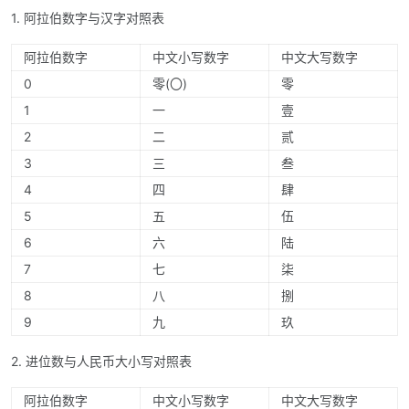
1. 阿拉伯数字与汉字对照表
阿拉伯数字
中文小写数字
中文大写数字
0
零(〇)
零
1
一
壹
2
二
贰
3
三
叁
4
四
肆
5
五
伍
6
六
陆
7
七
柒
8
八
捌
9
九
玖
2. 进位数与人民币大小写对照表
阿拉伯数字
中文小写数字
中文大写数字