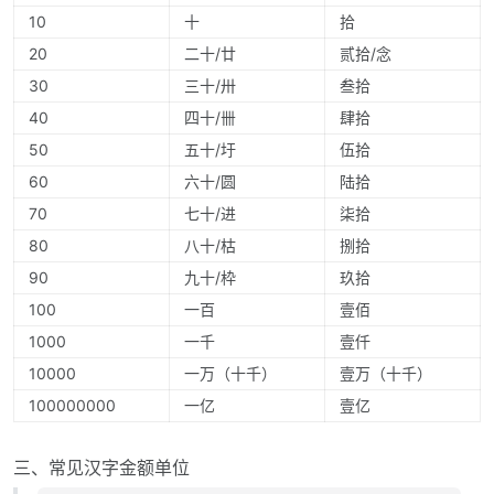
10
十
拾
20
二十/廿
贰拾/念
30
三十/卅
叁拾
40
四十/卌
肆拾
50
五十/圩
伍拾
60
六十/圆
陆拾
70
七十/进
柒拾
80
八十/枯
捌拾
90
九十/枠
玖拾
100
一百
壹佰
1000
一千
壹仟
10000
一万（十千）
壹万（十千）
100000000
一亿
壹亿
三、常见汉字金额单位