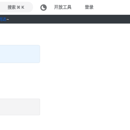
开放工具
登录
搜索 ⌘ K
到达
~