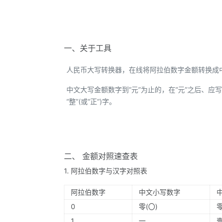
一、关于工具
人民币大写转换器，在线将阿拉伯数字金额转换成
中文大写金额数字到“元”为止的，在“元”之后、应写“整
“整”(或“正”)字。
二、 金额对照速查表
1. 阿拉伯数字与汉字对照表
阿拉伯数字
中文小写数字
0
零(〇)
1
一