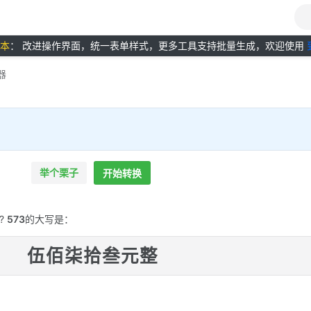
版本
： 改进操作界面，统一表单样式，更多工具支持批量生成，欢迎使用
器
举个栗子
开始转换
?
573
的大写是：
伍佰柒拾叁元整