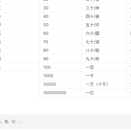
贰
30
三十/卅
叁
40
四十/卌
肆
50
五十/圩
伍
60
六十/圆
陆
70
七十/进
柒
80
八十/枯
捌
90
九十/枠
玖
100
一百
1000
一千
10000
一万（十千）
100000000
一亿
、角、分 ..