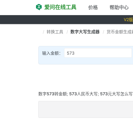
爱问在线工具
价格
帮助中心
V2
转换工具
数字大写生成器
货币金额生成
输入金额：
数字
573
转金额;
573
人民币大写;
573
元大写怎么写