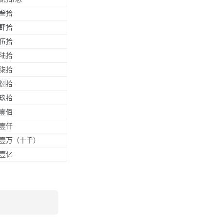
叁拾
肆拾
伍拾
陆拾
柒拾
捌拾
玖拾
壹佰
壹仟
壹万（十千）
壹亿