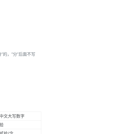
分”的，“分”后面不写
中文大写数字
拾
贰拾/念