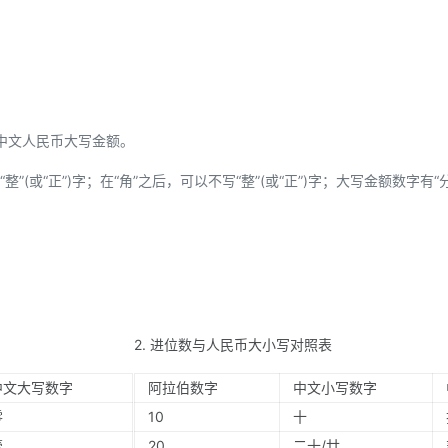
中文人民币大写金额。
”(或“正”)字；在“角”之后，可以不写“整”(或“正”)字；大写金额数字有“
2. 进位数与人民币大小写对照表
中文大写数字
阿拉伯数字
中文小写数字
零
10
十
壹
20
二十/廿