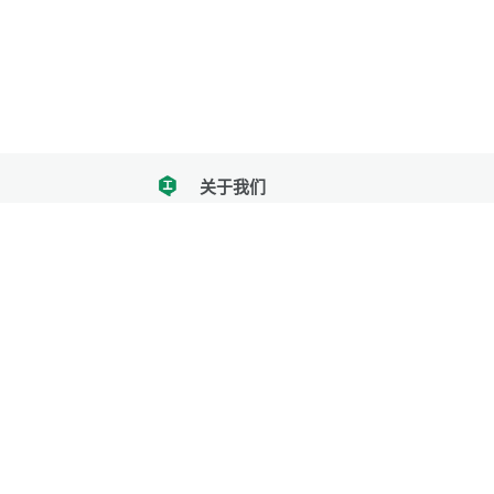
关于我们
tencent
我们努力把每一个工具做成批量处理的产品
让每个人和组织都能轻松使用
服务号