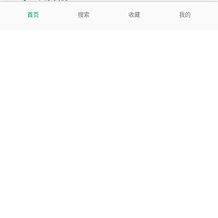
首页
搜索
收藏
我的
我们努力把每一个工具做成批量处理的产品
让每个人和组织都能轻松使用
服务号
公司
关于本站
反馈建议
数据处理及免责申明