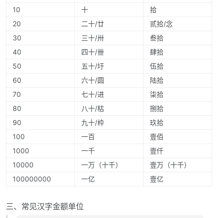
10
十
拾
20
二十/廿
贰拾/念
30
三十/卅
叁拾
40
四十/卌
肆拾
50
五十/圩
伍拾
60
六十/圆
陆拾
70
七十/进
柒拾
80
八十/枯
捌拾
90
九十/枠
玖拾
100
一百
壹佰
1000
一千
壹仟
10000
一万（十千）
壹万（十千）
100000000
一亿
壹亿
三、常见汉字金额单位