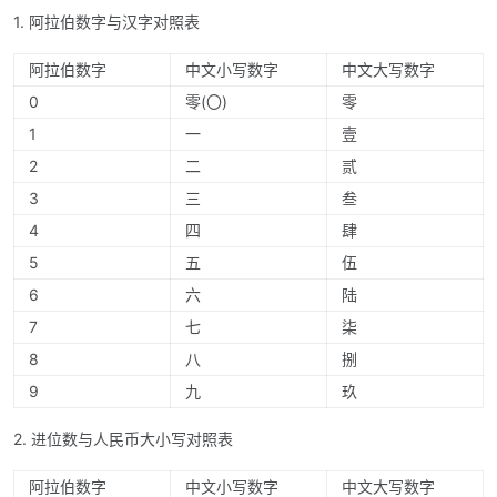
1. 阿拉伯数字与汉字对照表
阿拉伯数字
中文小写数字
中文大写数字
0
零(〇)
零
1
一
壹
2
二
贰
3
三
叁
4
四
肆
5
五
伍
6
六
陆
7
七
柒
8
八
捌
9
九
玖
2. 进位数与人民币大小写对照表
阿拉伯数字
中文小写数字
中文大写数字