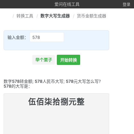
爱问在线工具
登录
转换工具
数字大写生成器
货币金额生成器
输入金额：
举个栗子
开始转换
数字
578
转金额;
578
人民币大写;
578
元大写怎么写?
578
的大写是：
伍佰柒拾捌元整