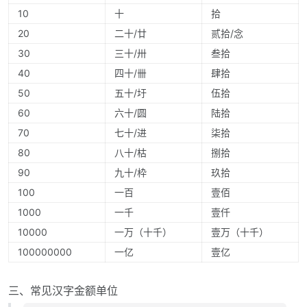
10
十
拾
20
二十/廿
贰拾/念
30
三十/卅
叁拾
40
四十/卌
肆拾
50
五十/圩
伍拾
60
六十/圆
陆拾
70
七十/进
柒拾
80
八十/枯
捌拾
90
九十/枠
玖拾
100
一百
壹佰
1000
一千
壹仟
10000
一万（十千）
壹万（十千）
100000000
一亿
壹亿
三、常见汉字金额单位