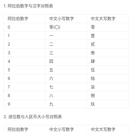
1. 阿拉伯数字与汉字对照表
阿拉伯数字
中文小写数字
中文大写数字
0
零(〇)
零
1
一
壹
2
二
贰
3
三
叁
4
四
肆
5
五
伍
6
六
陆
7
七
柒
8
八
捌
9
九
玖
2. 进位数与人民币大小写对照表
阿拉伯数字
中文小写数字
中文大写数字