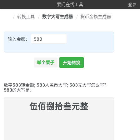
爱问在线工具
登录
转换工具
数字大写生成器
货币金额生成器
输入金额：
举个栗子
开始转换
数字
583
转金额;
583
人民币大写;
583
元大写怎么写?
583
的大写是：
伍佰捌拾叁元整