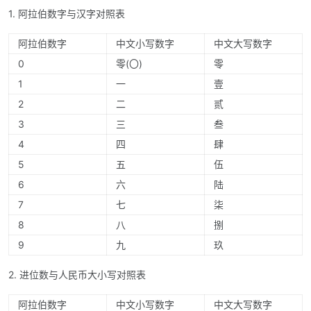
1. 阿拉伯数字与汉字对照表
阿拉伯数字
中文小写数字
中文大写数字
0
零(〇)
零
1
一
壹
2
二
贰
3
三
叁
4
四
肆
5
五
伍
6
六
陆
7
七
柒
8
八
捌
9
九
玖
2. 进位数与人民币大小写对照表
阿拉伯数字
中文小写数字
中文大写数字