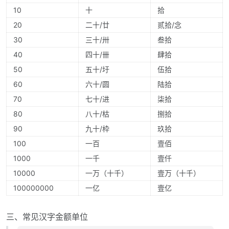
10
十
拾
20
二十/廿
贰拾/念
30
三十/卅
叁拾
40
四十/卌
肆拾
50
五十/圩
伍拾
60
六十/圆
陆拾
70
七十/进
柒拾
80
八十/枯
捌拾
90
九十/枠
玖拾
100
一百
壹佰
1000
一千
壹仟
10000
一万（十千）
壹万（十千）
100000000
一亿
壹亿
三、常见汉字金额单位