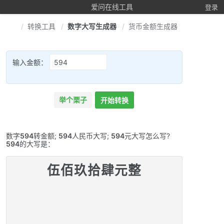
爱问在线工具
登录
转换工具
数字大写生成器
货币金额生成器
输入金额：
举个栗子
开始转换
数字
594
转金额;
594
人民币大写;
594
元大写怎么写?
594
的大写是：
伍佰玖拾肆元整