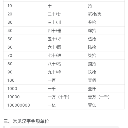
10
十
拾
20
二十/廿
贰拾/念
30
三十/卅
叁拾
40
四十/卌
肆拾
50
五十/圩
伍拾
60
六十/圆
陆拾
70
七十/进
柒拾
80
八十/枯
捌拾
90
九十/枠
玖拾
100
一百
壹佰
1000
一千
壹仟
10000
一万（十千）
壹万（十千）
100000000
一亿
壹亿
三、常见汉字金额单位