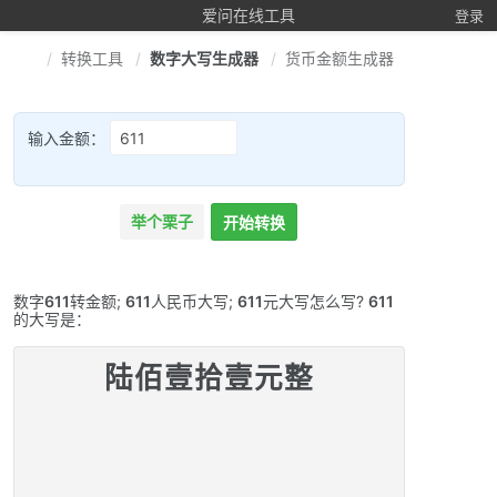
爱问在线工具
登录
转换工具
数字大写生成器
货币金额生成器
输入金额：
举个栗子
开始转换
数字
611
转金额;
611
人民币大写;
611
元大写怎么写?
611
的大写是：
陆佰壹拾壹元整