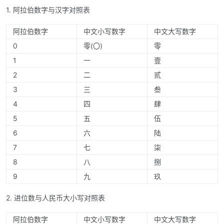
1. 阿拉伯数字与汉字对照表
阿拉伯数字
中文小写数字
中文大写数字
0
零(〇)
零
1
一
壹
2
二
贰
3
三
叁
4
四
肆
5
五
伍
6
六
陆
7
七
柒
8
八
捌
9
九
玖
2. 进位数与人民币大小写对照表
阿拉伯数字
中文小写数字
中文大写数字