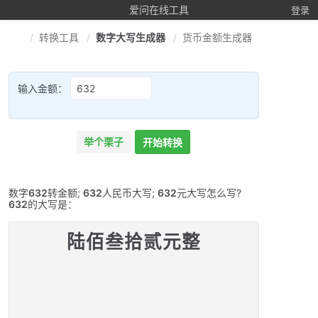
爱问在线工具
登录
转换工具
数字大写生成器
货币金额生成器
输入金额：
举个栗子
开始转换
数字
632
转金额;
632
人民币大写;
632
元大写怎么写?
632
的大写是：
陆佰叁拾贰元整