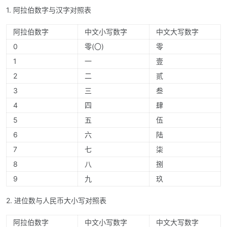
1. 阿拉伯数字与汉字对照表
阿拉伯数字
中文小写数字
中文大写数字
0
零(〇)
零
1
一
壹
2
二
贰
3
三
叁
4
四
肆
5
五
伍
6
六
陆
7
七
柒
8
八
捌
9
九
玖
2. 进位数与人民币大小写对照表
阿拉伯数字
中文小写数字
中文大写数字