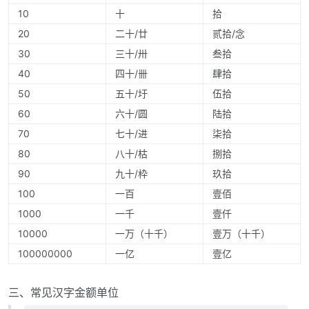
10
十
拾
20
二十/廿
贰拾/念
30
三十/卅
叁拾
40
四十/卌
肆拾
50
五十/圩
伍拾
60
六十/圆
陆拾
70
七十/进
柒拾
80
八十/枯
捌拾
90
九十/枠
玖拾
100
一百
壹佰
1000
一千
壹仟
10000
一万（十千）
壹万（十千）
100000000
一亿
壹亿
三、常见汉字金额单位