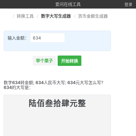
爱问在线工具
登录
转换工具
数字大写生成器
货币金额生成器
输入金额：
举个栗子
开始转换
数字
634
转金额;
634
人民币大写;
634
元大写怎么写?
634
的大写是：
陆佰叁拾肆元整