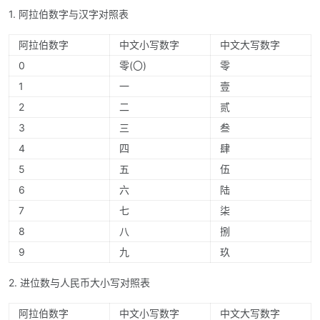
1. 阿拉伯数字与汉字对照表
阿拉伯数字
中文小写数字
中文大写数字
0
零(〇)
零
1
一
壹
2
二
贰
3
三
叁
4
四
肆
5
五
伍
6
六
陆
7
七
柒
8
八
捌
9
九
玖
2. 进位数与人民币大小写对照表
阿拉伯数字
中文小写数字
中文大写数字