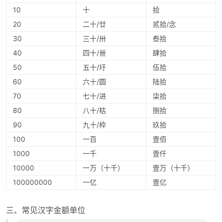
10
十
拾
20
二十/廿
贰拾/念
30
三十/卅
叁拾
40
四十/卌
肆拾
50
五十/圩
伍拾
60
六十/圆
陆拾
70
七十/进
柒拾
80
八十/枯
捌拾
90
九十/枠
玖拾
100
一百
壹佰
1000
一千
壹仟
10000
一万（十千）
壹万（十千）
100000000
一亿
壹亿
三、常见汉字金额单位