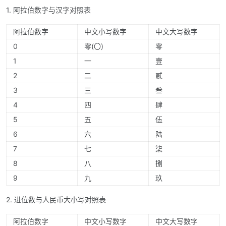
1. 阿拉伯数字与汉字对照表
阿拉伯数字
中文小写数字
中文大写数字
0
零(〇)
零
1
一
壹
2
二
贰
3
三
叁
4
四
肆
5
五
伍
6
六
陆
7
七
柒
8
八
捌
9
九
玖
2. 进位数与人民币大小写对照表
阿拉伯数字
中文小写数字
中文大写数字