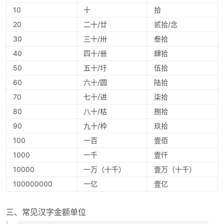
10
十
拾
20
二十/廿
贰拾/念
30
三十/卅
叁拾
40
四十/卌
肆拾
50
五十/圩
伍拾
60
六十/圆
陆拾
70
七十/进
柒拾
80
八十/枯
捌拾
90
九十/枠
玖拾
100
一百
壹佰
1000
一千
壹仟
10000
一万（十千）
壹万（十千）
100000000
一亿
壹亿
三、常见汉字金额单位