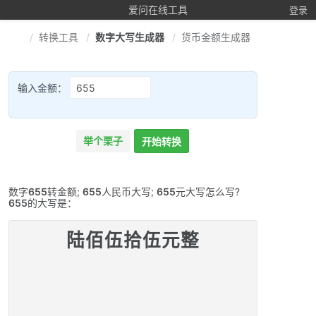
爱问在线工具
登录
转换工具
数字大写生成器
货币金额生成器
输入金额：
举个栗子
开始转换
数字
655
转金额;
655
人民币大写;
655
元大写怎么写?
655
的大写是：
陆佰伍拾伍元整