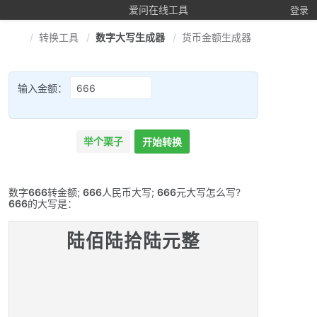
爱问在线工具
登录
转换工具
数字大写生成器
货币金额生成器
输入金额：
举个栗子
开始转换
数字
666
转金额;
666
人民币大写;
666
元大写怎么写?
666
的大写是：
陆佰陆拾陆元整