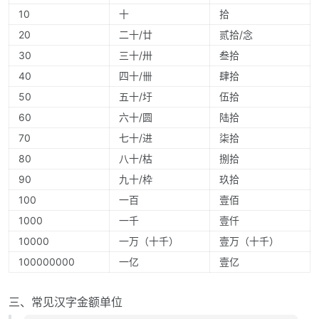
10
十
拾
20
二十/廿
贰拾/念
30
三十/卅
叁拾
40
四十/卌
肆拾
50
五十/圩
伍拾
60
六十/圆
陆拾
70
七十/进
柒拾
80
八十/枯
捌拾
90
九十/枠
玖拾
100
一百
壹佰
1000
一千
壹仟
10000
一万（十千）
壹万（十千）
100000000
一亿
壹亿
三、常见汉字金额单位