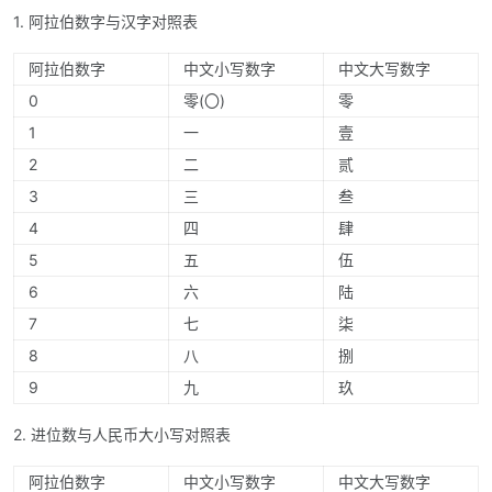
1. 阿拉伯数字与汉字对照表
阿拉伯数字
中文小写数字
中文大写数字
0
零(〇)
零
1
一
壹
2
二
贰
3
三
叁
4
四
肆
5
五
伍
6
六
陆
7
七
柒
8
八
捌
9
九
玖
2. 进位数与人民币大小写对照表
阿拉伯数字
中文小写数字
中文大写数字