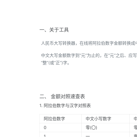
一、关于工具
人民币大写转换器，在线将阿拉伯数字金额转换成
中文大写金额数字到“元”为止的，在“元”之后、应写“整
“整”(或“正”)字。
二、 金额对照速查表
1. 阿拉伯数字与汉字对照表
阿拉伯数字
中文小写数字
0
零(〇)
1
一