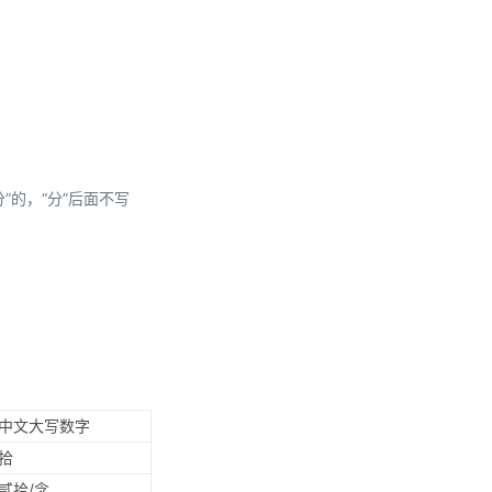
分”的，“分”后面不写
中文大写数字
拾
贰拾/念