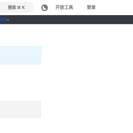
开放工具
登录
搜索 ⌘ K
到达
~