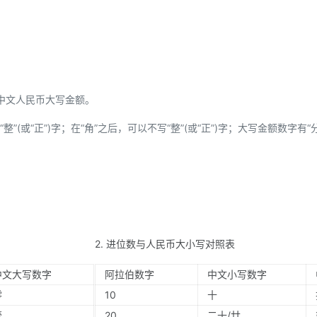
中文人民币大写金额。
”(或“正”)字；在“角”之后，可以不写“整”(或“正”)字；大写金额数字有“
2. 进位数与人民币大小写对照表
中文大写数字
阿拉伯数字
中文小写数字
零
10
十
壹
20
二十/廿