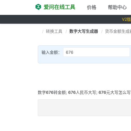
爱问在线工具
价格
帮助中心
V2
转换工具
数字大写生成器
货币金额生成
输入金额：
数字
676
转金额;
676
人民币大写;
676
元大写怎么写