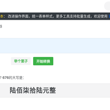
版本
： 改进操作界面，统一表单样式，更多工具支持批量生成，欢迎使用
器
举个栗子
开始转换
?
676
的大写是：
陆佰柒拾陆元整