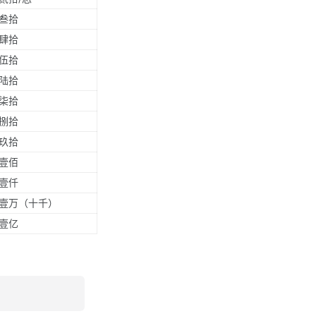
叁拾
肆拾
伍拾
陆拾
柒拾
捌拾
玖拾
壹佰
壹仟
壹万（十千）
壹亿