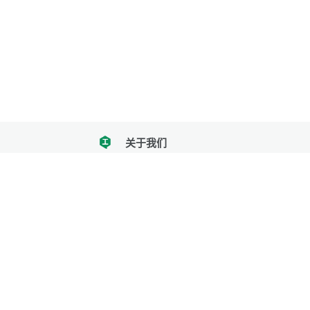
关于我们
tencent
我们努力把每一个工具做成批量处理的产品
让每个人和组织都能轻松使用