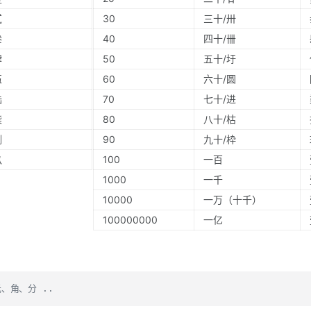
贰
30
三十/卅
叁
40
四十/卌
肆
50
五十/圩
伍
60
六十/圆
陆
70
七十/进
柒
80
八十/枯
捌
90
九十/枠
玖
100
一百
1000
一千
10000
一万（十千）
100000000
一亿
、角、分 ..